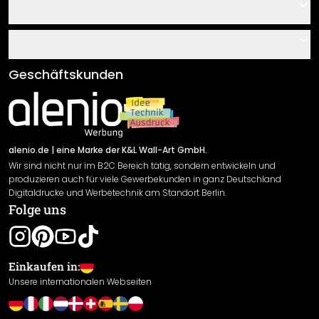
Kontakt
Service
Über uns
Gutscheine
Informationen
Fragen & Antworten
Klebe- und Montageanleitungen
AGB
Geschäftskunden
Material Übersicht
Impressum
Newsletter An-/Abmeldung
Versand & Zahlung
Sendungsverfolgung
Rücksendung
alenio.de
| eine Marke der K&L Wall-Art GmbH.
Wir sind nicht nur im B2C Bereich tätig, sondern entwickeln und
Widerrufsrecht
produzieren auch für viele Gewerbekunden in ganz Deutschland
Datenschutzerklärung
Digitaldrucke und Werbetechnik am Standort Berlin.
Folge uns
Gewährleistung
Leistungserklärung / CE-Zeichen
Cookie Einstellungen
Einkaufen in:
Unsere internationalen Webseiten