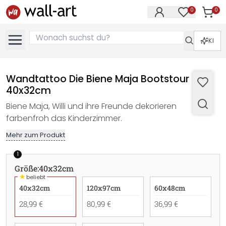
0
0
Artike
Artikel im M
KI
Wandtattoo Die Biene Maja Bootstour -
40x32cm
Biene Maja, Willi und ihre Freunde dekorieren
farbenfroh das Kinderzimmer.
Mehr zum Produkt
1
Größe
:
40x32cm
★
beliebt
40x32cm
120x97cm
60x48cm
28,99 €
80,99 €
36,99 €