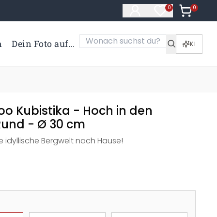
0
Artikel i
0
Artikel im Merk
n
Dein Foto auf...
KI
o Kubistika - Hoch in den
Rund - Ø 30 cm
ie idyllische Bergwelt nach Hause!