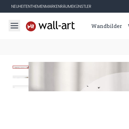
NEUHEITEN
THEMEN
MARKEN
RÄUME
KÜNSTLER
Wandbilder