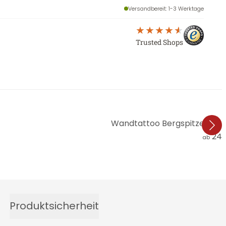
Versandbereit
: 1-3 Werktage
Trusted Shops
Wandtattoo Bergspitze über
24,
ab
Produktsicherheit