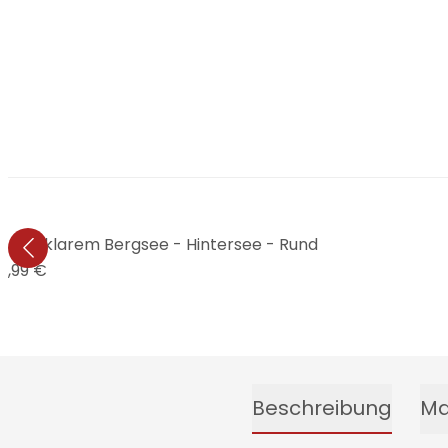
 glasklarem Bergsee - Hintersee - Rund
4,99 €
Beschreibung
Ma