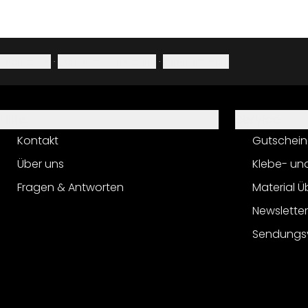
Impressum
·
Datenschutzerklärung
·
Widerrufsrecht
Hilfe
Service
Kontakt
Gutschein
Über uns
Klebe- un
Fragen & Antworten
Material Ü
Newslette
Sendungs