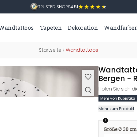
TRUSTED SHOPS
4.51
Wandtattoos
Tapeten
Dekoration
Wandfarbe
Startseite
Wandtattoos
/
Wandtatto
Bergen - 
Holen Sie sich d
Mehr von
Kubistika
Mehr zum Produkt
1
Größe
:
Ø 30 cm