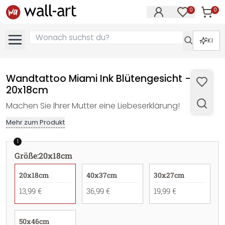
0
0
Artike
Artikel im M
KI
Wandtattoo Miami Ink Blütengesicht -
20x18cm
Machen Sie Ihrer Mutter eine Liebeserklärung!
Mehr zum Produkt
1
Größe
:
20x18cm
20x18cm
40x37cm
30x27cm
13,99 €
36,99 €
19,99 €
50x46cm