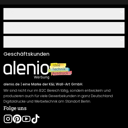
Hilfe
Kontakt
Service
Über uns
Gutscheine
Informationen
Fragen & Antworten
Klebe- und Montageanleitungen
AGB
Geschäftskunden
Material Übersicht
Impressum
Newsletter An-/Abmeldung
Versand & Zahlung
Sendungsverfolgung
Rücksendung
alenio.de
| eine Marke der K&L Wall-Art GmbH.
Wir sind nicht nur im B2C Bereich tätig, sondern entwickeln und
Widerrufsrecht
produzieren auch für viele Gewerbekunden in ganz Deutschland
Datenschutzerklärung
Digitaldrucke und Werbetechnik am Standort Berlin.
Folge uns
Gewährleistung
Leistungserklärung / CE-Zeichen