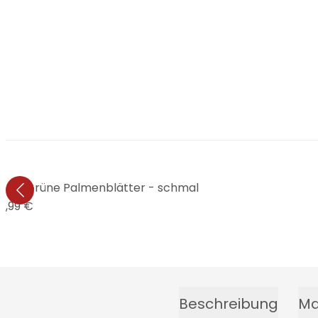
el Grüne Palmenblätter - schmal
4,99 €
Beschreibung
Ma