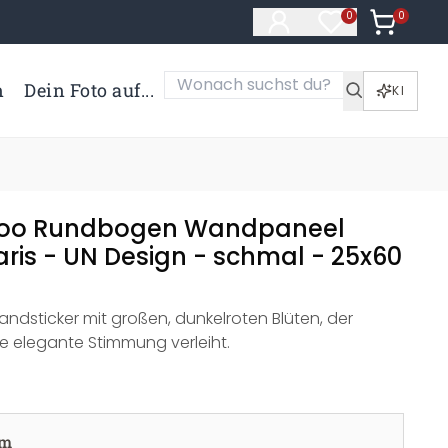
0
Artikel i
0
Artikel im Merk
n
Dein Foto auf...
KI
oo Rundbogen Wandpaneel
aris - UN Design - schmal - 25x60
ndsticker mit großen, dunkelroten Blüten, der
 elegante Stimmung verleiht.
cm