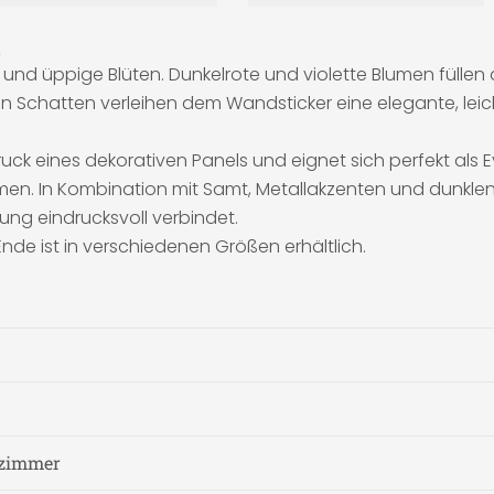
n
e und üppige Blüten. Dunkelrote und violette Blumen fülle
fen Schatten verleihen dem Wandsticker eine elegante, leic
k eines dekorativen Panels und eignet sich perfekt als E
n. In Kombination mit Samt, Metallakzenten und dunklen M
ng eindrucksvoll verbindet.
 ist in verschiedenen Größen erhältlich.
fzimmer