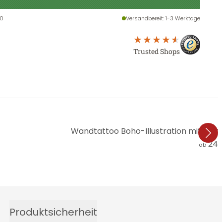
60
Versandbereit
: 1-3 Werktage
Trusted Shops
Wandtattoo Boho-Illustration mit Blu
24,
ab
Produktsicherheit