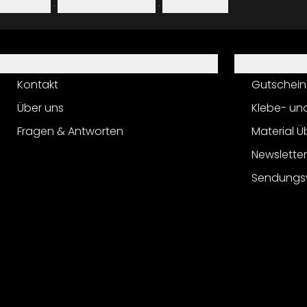
Impressum
·
Datenschutzerklärung
·
Widerrufsrecht
Hilfe
Service
Kontakt
Gutschein
Über uns
Klebe- un
Fragen & Antworten
Material Ü
Newslette
Sendungs