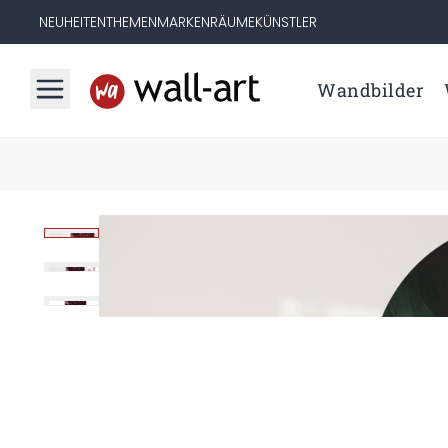
NEUHEITEN
THEMEN
MARKEN
RÄUME
KÜNSTLER
Wandbilder