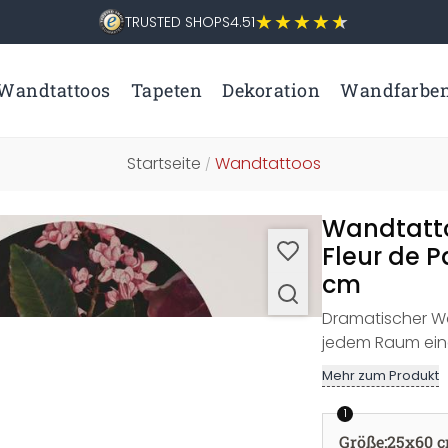
TRUSTED SHOPS
4.51
Wandtattoos
Tapeten
Dekoration
Wandfarbe
Startseite
Wandtattoos
/
Wandtatt
Fleur de P
cm
Dramatischer Wa
jedem Raum eine
Mehr zum Produkt
1
Größe
:
25x60 