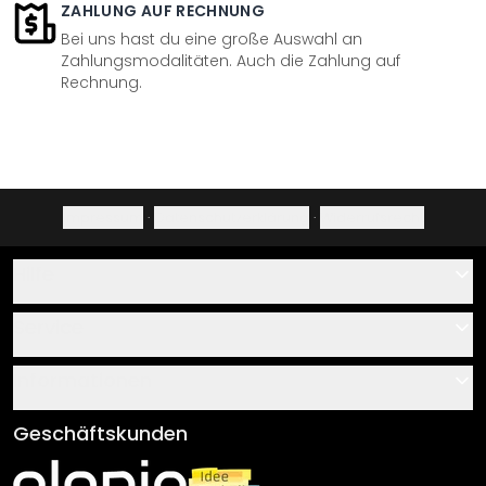
ZAHLUNG AUF RECHNUNG
Bei uns hast du eine große Auswahl an
Zahlungsmodalitäten. Auch die Zahlung auf
Rechnung.
Impressum
·
Datenschutzerklärung
·
Widerrufsrecht
Hilfe
Kontakt
Service
Über uns
Gutscheine
Informationen
Fragen & Antworten
Klebe- und Montageanleitungen
AGB
Geschäftskunden
Material Übersicht
Impressum