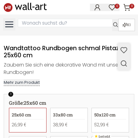
0
0
Artike
Artikel im M
KI
Wandtattoo Rundbogen schmal Pistazie -
25x60 cm
Zaubern Sie sich eine dekorative Wand mit unserem
Rundbogen!
Mehr zum Produkt
1
Größe
:
25x60 cm
25x60 cm
33x80 cm
50x120 cm
26,99 €
38,99 €
52,99 €
★
beliebt