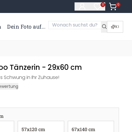
0
Artikel i
0
Artikel im Merk
n
Dein Foto auf...
KI
o Tänzerin - 29x60 cm
as Schwung in Ihr Zuhause!
ewertung
cm
57x120 cm
67x140 cm