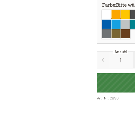
Farbe
:
Bitte w
weiss
goldgelb
gelb
d
azurblau
hellblau
hellgr
tü
silber
gold
kupfe
Anzahl
Art.-Nr.
:
28301