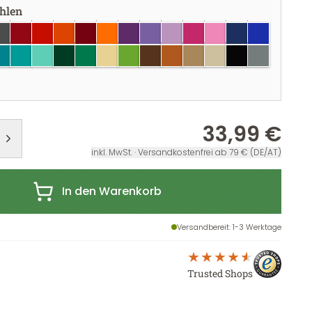
ählen
unkelgrau
dunkelrot
rot
hellrot
burgundy
pastellorange
violett
lavendel
flieder
pink
hellrosa
dunkelblau
brillantblau
au
rkisblau
türkis
mint
dunkelgrün
grün
creme
lindgrün
braun
haselnuss
hellbraun
beige
schwarz
grau
r
33,99 €
inkl. MwSt. · Versandkostenfrei ab 79 € (DE/AT)
In den Warenkorb
Versandbereit
: 1-3 Werktage
Trusted Shops