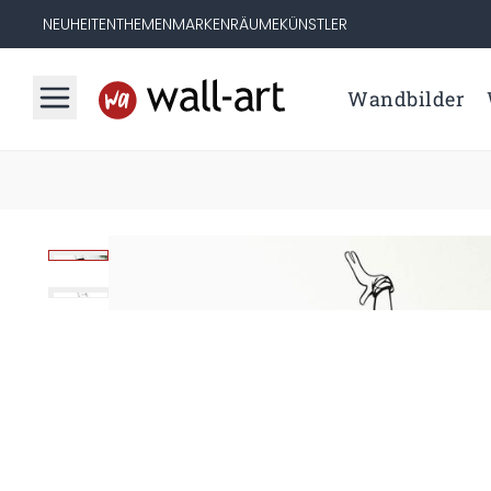
NEUHEITEN
THEMEN
MARKEN
RÄUME
KÜNSTLER
Wandbilder