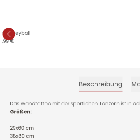
o Volleyball
3,99 €
Beschreibung
Ma
Das Wandtattoo mit der sportlichen Tänzerin ist in a
Größen:
29x60 cm
38x80 cm