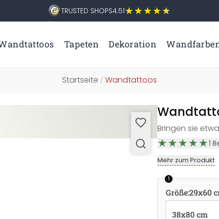
TRUSTED SHOPS
4.51
Wandtattoos
Tapeten
Dekoration
Wandfarbe
Startseite
Wandtattoos
/
Wandtatto
Bringen sie etw
1
B
Mehr zum Produkt
1
Größe
:
29x60 
38x80 cm