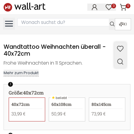
0
0
Artike
Artikel im M
KI
Wandtattoo Weihnachten überall -
40x72cm
Frohe Weihnachten in 11 Sprachen.
Mehr zum Produkt
1
Größe
:
40x72cm
★
beliebt
40x72cm
60x108cm
80x145cm
33,99 €
50,99 €
73,99 €