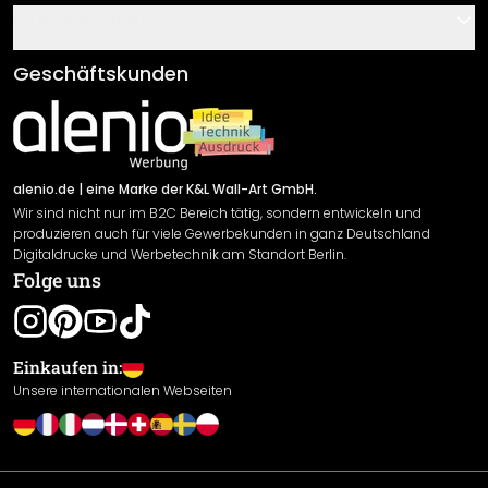
Gutscheine
Informationen
Fragen & Antworten
Klebe- und Montageanleitungen
AGB
Geschäftskunden
Material Übersicht
Impressum
Newsletter An-/Abmeldung
Versand & Zahlung
Sendungsverfolgung
Rücksendung
alenio.de
| eine Marke der K&L Wall-Art GmbH.
Wir sind nicht nur im B2C Bereich tätig, sondern entwickeln und
Widerrufsrecht
produzieren auch für viele Gewerbekunden in ganz Deutschland
Datenschutzerklärung
Digitaldrucke und Werbetechnik am Standort Berlin.
Folge uns
Gewährleistung
Leistungserklärung / CE-Zeichen
Cookie Einstellungen
Einkaufen in:
Unsere internationalen Webseiten