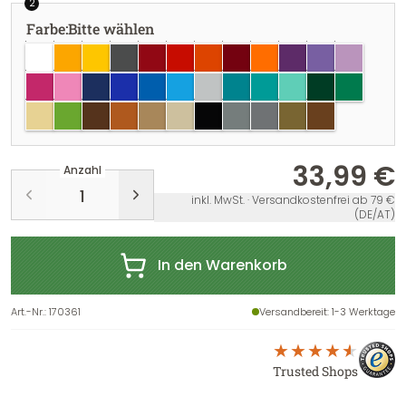
2
Farbe
:
Bitte wählen
weiss
goldgelb
gelb
dunkelgrau
dunkelrot
rot
hellrot
burgundy
pastellorange
violett
lavendel
flieder
pink
hellrosa
dunkelblau
brillantblau
azurblau
hellblau
hellgrau
türkisblau
türkis
mint
dunkelgrün
grün
creme
lindgrün
braun
haselnuss
hellbraun
beige
schwarz
grau
silber
gold
kupfer
33,99 €
Anzahl
inkl. MwSt. · Versandkostenfrei ab 79 €
(DE/AT)
In den Warenkorb
Art.-Nr.
:
170361
Versandbereit
: 1-3 Werktage
Trusted Shops