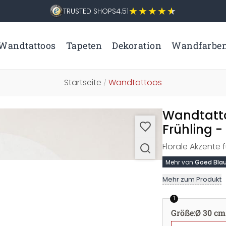
TRUSTED SHOPS
4.51
Wandtattoos
Tapeten
Dekoration
Wandfarbe
Startseite
Wandtattoos
/
Wandtatt
Frühling 
Florale Akzente 
Mehr von
Goed Bla
Mehr zum Produkt
1
Größe
:
Ø 30 cm