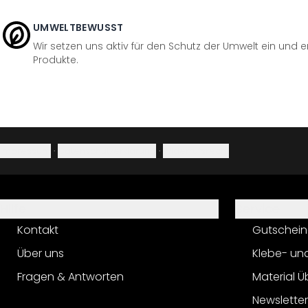
UMWELTBEWUSST
Wir setzen uns aktiv für den Schutz der Umwelt ein und 
Produkte.
Impressum
·
Datenschutzerklärung
·
Widerrufsrecht
Hilfe
Service
Kontakt
Gutschein
Über uns
Klebe- un
Fragen & Antworten
Material Ü
Newslette