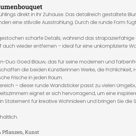
Blumenbouquet
rühlings direkt in Ihr Zuhause. Das detailreich gestaltete
nden eine stilvolle Ausstrahlung. Durch die runde Form füg
gestochen scharfe Details, während das strapazierfähige Ma
arf auch wieder entfernen – ideal für eine unkompliziert
-Duo Goed Blauw, das für seine modernen und farbenfrohe
chaffen die beiden Künstlerinnen Werke, die Fröhlichkeit,
ische Frische in jeden Raum.
eich – dieser runde Wandsticker passt zu vielen Umgebun
Arbeitszimmern eignet er sich hervorragend, um eine inspir
n Statement für kreative Wohnideen und bringen Sie die S
ältlich.
& Pflanzen, Kunst