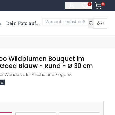
0
Artikel i
0
Artikel im Merk
n
Dein Foto auf...
KI
oo Wildblumen Bouquet im
- Goed Blauw - Rund - Ø 30 cm
für Wände voller Frische und Eleganz.
uw