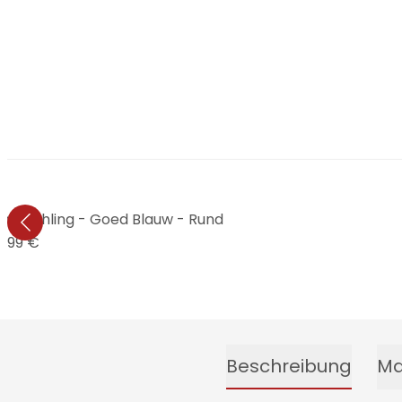
im Frühling - Goed Blauw - Rund
1,99 €
Beschreibung
Ma