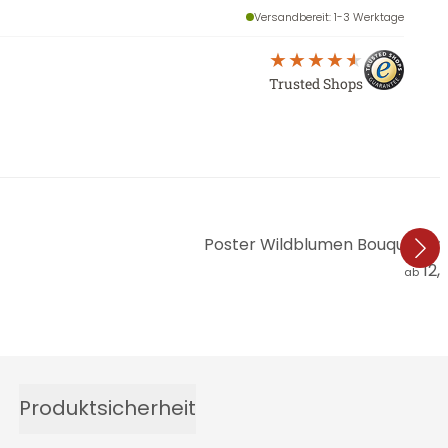
Versandbereit
: 1-3 Werktage
Trusted Shops
Poster Wildblumen Bouquet im 
12,
ab
Produktsicherheit