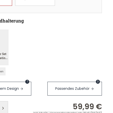
dhalterung
r Set
atin
nen
7
3
sem Design
Passendes Zubehör
59,99 €