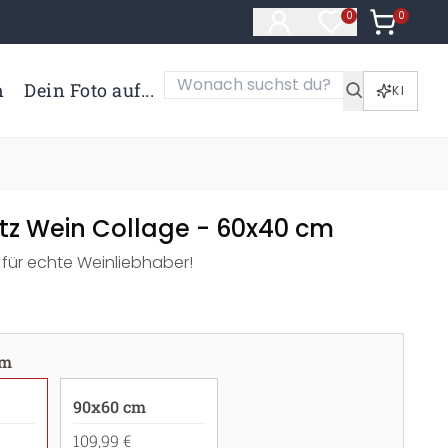
0
Artikel i
0
Artikel im Merk
n
Dein Foto auf...
KI
utz Wein Collage - 60x40 cm
 für echte Weinliebhaber!
cm
90x60 cm
109,99 €