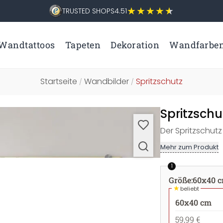
TRUSTED SHOPS
4.51
Wandtattoos
Tapeten
Dekoration
Wandfarbe
Startseite
Wandbilder
Spritzschutz
/
/
Spritzsch
Der Spritzschutz
Mehr zum Produkt
1
Größe
:
60x40 
★
beliebt
60x40 cm
59,99 €