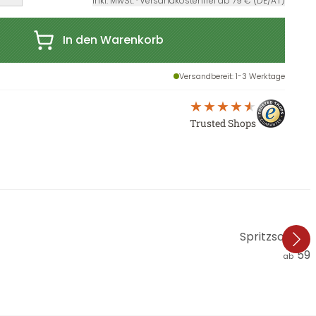
inkl. MwSt. · Versandkostenfrei ab 79 € (DE/AT)
In den Warenkorb
Versandbereit
: 1-3 Werktage
Trusted Shops
Spritzschutz 
59,
ab