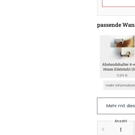
passende Wan
Abstandshalter 4-e
16mm Edelstahl (S
4mm)
11,99 €
mehr Informatio
Mehr mit die
Anzahl