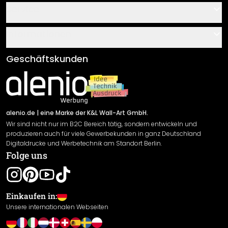
Kontakt
Service
Über uns
Gutscheine
Informationen
Fragen & Antworten
Klebe- und Montageanleitungen
AGB
Geschäftskunden
Material Übersicht
Impressum
Newsletter An-/Abmeldung
Versand & Zahlung
Sendungsverfolgung
Rücksendung
alenio.de
| eine Marke der K&L Wall-Art GmbH.
Wir sind nicht nur im B2C Bereich tätig, sondern entwickeln und
Widerrufsrecht
produzieren auch für viele Gewerbekunden in ganz Deutschland
Datenschutzerklärung
Digitaldrucke und Werbetechnik am Standort Berlin.
Folge uns
Gewährleistung
Leistungserklärung / CE-Zeichen
Cookie Einstellungen
Einkaufen in:
Unsere internationalen Webseiten