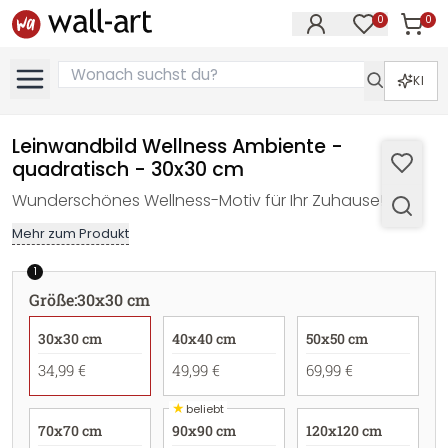
0
0
Artike
Artikel im M
KI
Leinwandbild Wellness Ambiente -
quadratisch - 30x30 cm
Wunderschönes Wellness-Motiv für Ihr Zuhause!
Mehr zum Produkt
1
Größe
:
30x30 cm
30x30 cm
40x40 cm
50x50 cm
34,99 €
49,99 €
69,99 €
★
beliebt
70x70 cm
90x90 cm
120x120 cm