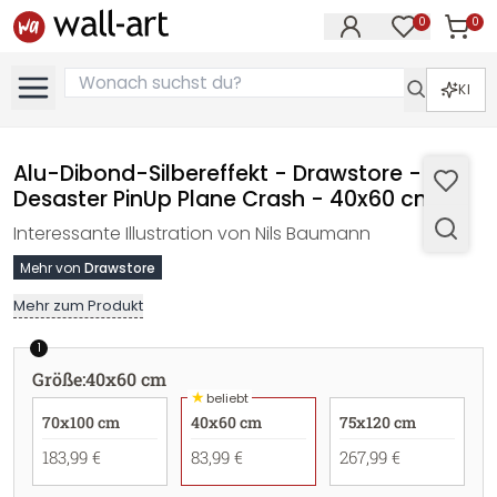
0
0
Artike
Artikel im M
KI
Alu-Dibond-Silbereffekt - Drawstore -
Desaster PinUp Plane Crash - 40x60 cm
Interessante Illustration von Nils Baumann
Mehr von
Drawstore
Mehr zum Produkt
1
Größe
:
40x60 cm
★
beliebt
70x100 cm
40x60 cm
75x120 cm
183,99 €
83,99 €
267,99 €