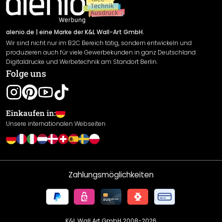
Newsletter An-/Abmeldung
Versand & Zahlung
Sendungsverfolgung
Rücksendung
alenio.de
| eine Marke der K&L Wall-Art GmbH.
Wir sind nicht nur im B2C Bereich tätig, sondern entwickeln und
Widerrufsrecht
produzieren auch für viele Gewerbekunden in ganz Deutschland
Datenschutzerklärung
Digitaldrucke und Werbetechnik am Standort Berlin.
Folge uns
Gewährleistung
Leistungserklärung / CE-Zeichen
Cookie Einstellungen
Einkaufen in:
Unsere internationalen Webseiten
Zahlungsmöglichkeiten
K&L Wall Art GmbH 2008-
2026