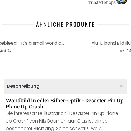
Trusted Shops
ÄHNLICHE PRODUKTE
Alu-Dibond mit Silbereffekt Nicebleed - It's a small world after all
Alu-Dibond Bild Ill
,99 €
73
ab
Beschreibung
Wandbild in edler Silber-Optik - Desaster Pin Up
Plane Up Crash!
Die interessante Illustration "Desaster Pin Up Plane
Up Crash" von Nils Bauman auf Glas ist ein sehr
besonderer Blickfang. Seine schwarz-weiß