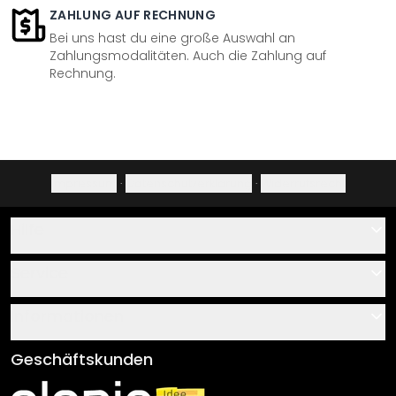
ZAHLUNG AUF RECHNUNG
Bei uns hast du eine große Auswahl an
Zahlungsmodalitäten. Auch die Zahlung auf
Rechnung.
Impressum
·
Datenschutzerklärung
·
Widerrufsrecht
Hilfe
Kontakt
Service
Über uns
Gutscheine
Informationen
Fragen & Antworten
Klebe- und Montageanleitungen
AGB
Geschäftskunden
Material Übersicht
Impressum