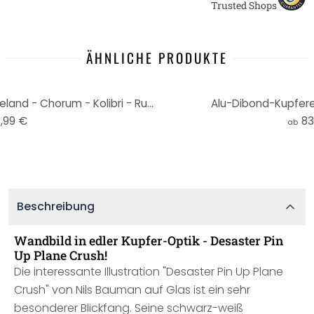
Trusted Shops
ÄHNLICHE PRODUKTE
Alu-Dibond mit Kupfereffekt Ireland - Chorum - Kolibri - Rund
Alu-Dibond-Kupferef
,99 €
83
ab
Beschreibung
Wandbild in edler Kupfer-Optik - Desaster Pin
Up Plane Crush!
Die interessante Illustration "Desaster Pin Up Plane
Crush" von Nils Bauman auf Glas ist ein sehr
besonderer Blickfang. Seine schwarz-weiß