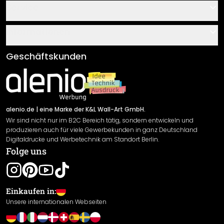
Kontakt
Service
Über uns
Gutscheine
Informationen
Fragen & Antworten
Klebe- und Montageanleitungen
AGB
Geschäftskunden
Material Übersicht
Impressum
Newsletter An-/Abmeldung
Versand & Zahlung
Sendungsverfolgung
Rücksendung
alenio.de
| eine Marke der K&L Wall-Art GmbH.
Wir sind nicht nur im B2C Bereich tätig, sondern entwickeln und
Widerrufsrecht
produzieren auch für viele Gewerbekunden in ganz Deutschland
Datenschutzerklärung
Digitaldrucke und Werbetechnik am Standort Berlin.
Folge uns
Gewährleistung
Leistungserklärung / CE-Zeichen
Cookie Einstellungen
Einkaufen in:
Unsere internationalen Webseiten