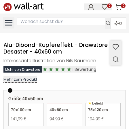
0
0
Artike
Artikel im M
KI
Alu-Dibond-Kupfereffekt - Drawstore -
Desaster - 40x60 cm
Interessante Illustration von Nils Baumann
1
Bewertung
Mehr von
Drawstore
Mehr zum Produkt
1
Größe
:
40x60 cm
★
beliebt
70x100 cm
40x60 cm
75x120 cm
141,99 €
94,99 €
194,99 €