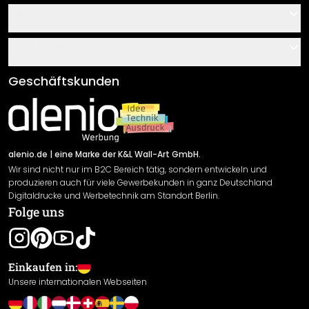
Kontakt
Service
Über uns
Gutscheine
Informationen
Fragen & Antworten
Klebe- und Montageanleitungen
AGB
Geschäftskunden
Material Übersicht
Impressum
Newsletter An-/Abmeldung
Versand & Zahlung
Sendungsverfolgung
Rücksendung
alenio.de
| eine Marke der K&L Wall-Art GmbH.
Wir sind nicht nur im B2C Bereich tätig, sondern entwickeln und
Widerrufsrecht
produzieren auch für viele Gewerbekunden in ganz Deutschland
Datenschutzerklärung
Digitaldrucke und Werbetechnik am Standort Berlin.
Folge uns
Gewährleistung
Leistungserklärung / CE-Zeichen
Cookie Einstellungen
Einkaufen in:
Unsere internationalen Webseiten