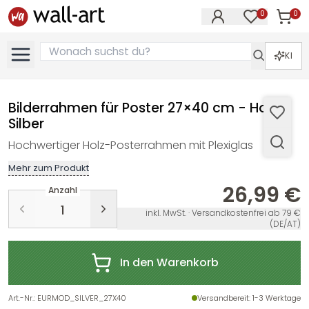
0
0
Artike
Artikel im M
KI
Bilderrahmen für Poster 27×40 cm - Holz -
Silber
Hochwertiger Holz-Posterrahmen mit Plexiglas
Mehr zum Produkt
26,99 €
Anzahl
inkl. MwSt. · Versandkostenfrei ab 79 €
(DE/AT)
In den Warenkorb
Art.-Nr.
:
EURMOD_SILVER_27X40
Versandbereit
: 1-3 Werktage