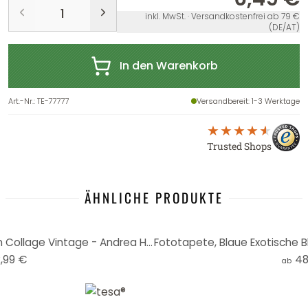
inkl. MwSt. · Versandkostenfrei ab 79 €
(DE/AT)
In den Warenkorb
Art.-Nr.
:
TE-77777
Versandbereit
: 1-3 Werktage
Trusted Shops
ÄHNLICHE PRODUKTE
Fototapete, Tiere in Blautönen Collage Vintage - Andrea Haase
,99 €
48
ab