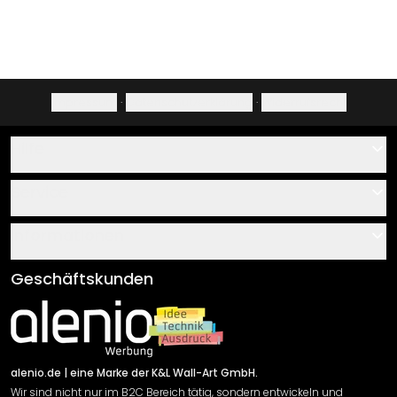
Impressum
·
Datenschutzerklärung
·
Widerrufsrecht
Hilfe
Kontakt
Service
Über uns
Gutscheine
Informationen
Fragen & Antworten
Klebe- und Montageanleitungen
AGB
Geschäftskunden
Material Übersicht
Impressum
Newsletter An-/Abmeldung
Versand & Zahlung
Sendungsverfolgung
Rücksendung
alenio.de
| eine Marke der K&L Wall-Art GmbH.
Wir sind nicht nur im B2C Bereich tätig, sondern entwickeln und
Widerrufsrecht