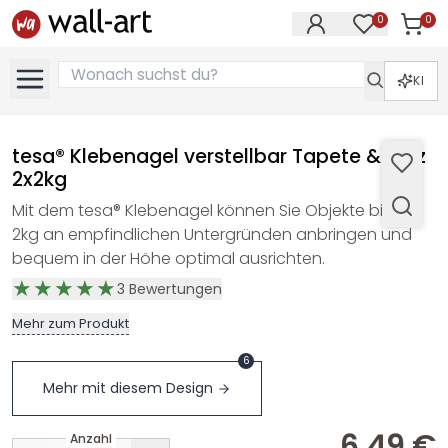
0
0
Artike
Artikel im M
KI
tesa® Klebenagel verstellbar Tapete & Putz
2x2kg
Mit dem tesa® Klebenagel können Sie Objekte bis zu
2kg an empfindlichen Untergründen anbringen und
bequem in der Höhe optimal ausrichten.
3
Bewertungen
Mehr zum Produkt
6
Mehr mit diesem Design
6,49 €
Anzahl