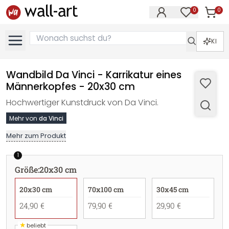
0
0
Artike
Artikel im M
KI
Wandbild Da Vinci - Karrikatur eines
Männerkopfes - 20x30 cm
Hochwertiger Kunstdruck von Da Vinci.
Mehr von
da Vinci
Mehr zum Produkt
1
Größe
:
20x30 cm
20x30 cm
70x100 cm
30x45 cm
24,90 €
79,90 €
29,90 €
★
beliebt