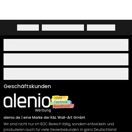
Impressum
·
Datenschutzerklärung
·
Widerrufsrecht
Hilfe
Kontakt
Service
Über uns
Gutscheine
Informationen
Fragen & Antworten
Klebe- und Montageanleitungen
AGB
Geschäftskunden
Material Übersicht
Impressum
Newsletter An-/Abmeldung
Versand & Zahlung
Sendungsverfolgung
Rücksendung
alenio.de
| eine Marke der K&L Wall-Art GmbH.
Wir sind nicht nur im B2C Bereich tätig, sondern entwickeln und
Widerrufsrecht
produzieren auch für viele Gewerbekunden in ganz Deutschland