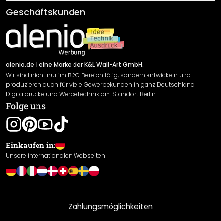
Klebe- und Montageanleitungen
AGB
Geschäftskunden
Material Übersicht
Impressum
Newsletter An-/Abmeldung
Versand & Zahlung
Sendungsverfolgung
Rücksendung
alenio.de
| eine Marke der K&L Wall-Art GmbH.
Wir sind nicht nur im B2C Bereich tätig, sondern entwickeln und
Widerrufsrecht
produzieren auch für viele Gewerbekunden in ganz Deutschland
Datenschutzerklärung
Digitaldrucke und Werbetechnik am Standort Berlin.
Folge uns
Gewährleistung
Leistungserklärung / CE-Zeichen
Cookie Einstellungen
Einkaufen in:
Unsere internationalen Webseiten
Zahlungsmöglichkeiten