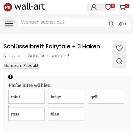
0
0
Artike
Artikel im M
KI
Schlüsselbrett Fairytale + 3 Haken
Nie wieder Schlüssel suchen!
Mehr zum Produkt
1
Farbe
:
Bitte wählen
mint
beige
gelb
rosa
blau