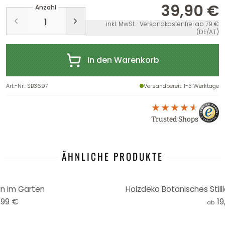
39,90 €
Anzahl
inkl. MwSt. · Versandkostenfrei ab 79 €
(DE/AT)
In den Warenkorb
Art.-Nr.
:
SB3697
Versandbereit
: 1-3 Werktage
Trusted Shops
ÄHNLICHE PRODUKTE
in im Garten
Holzdeko Botanisches Still
,99 €
19
ab