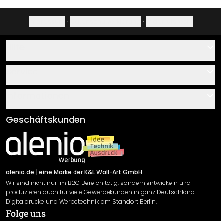
Impressum
·
Datenschutzerklärung
·
Widerrufsrecht
Hilfe
Kontakt
Service
Über uns
Gutscheine
Informationen
Fragen & Antworten
Klebe- und Montageanleitungen
AGB
Geschäftskunden
Material Übersicht
Impressum
Newsletter An-/Abmeldung
Versand & Zahlung
Sendungsverfolgung
Rücksendung
alenio.de
| eine Marke der K&L Wall-Art GmbH.
Wir sind nicht nur im B2C Bereich tätig, sondern entwickeln und
Widerrufsrecht
produzieren auch für viele Gewerbekunden in ganz Deutschland
Datenschutzerklärung
Digitaldrucke und Werbetechnik am Standort Berlin.
Folge uns
Gewährleistung