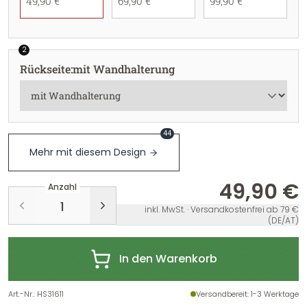
49,90 €
69,90 €
99,90 €
2
Rückseite
:
mit Wandhalterung
44
Mehr mit diesem Design
49,90 €
Anzahl
inkl. MwSt. · Versandkostenfrei ab 79 €
(DE/AT)
In den Warenkorb
Art.-Nr.
:
HS31611
Versandbereit
: 1-3 Werktage