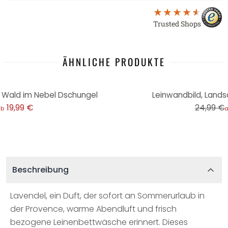
Trusted Shops
ÄHNLICHE PRODUKTE
-20%
k Wald im Nebel Dschungel
Leinwandbild, Lands
19,99 €
24,99 €
ab
Beschreibung
Lavendel, ein Duft, der sofort an Sommerurlaub in
der Provence, warme Abendluft und frisch
bezogene Leinenbettwäsche erinnert. Dieses