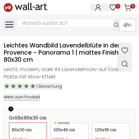
0
0
Artike
Artikel im M
KI
Leichtes Wandbild Lavendelblüte in der
Provence - Panorama 1 | mattes Finish -
80x30 cm
Leicht, modern, stark: Ihr Lavendelmotiv auf Forex-
Platte mit Wow-Effekt
1
Bewertung
Mehr zum Produkt
1
Größe
:
80x30 cm
★
beliebt
80x30 cm
100x40 cm
120x50 cm