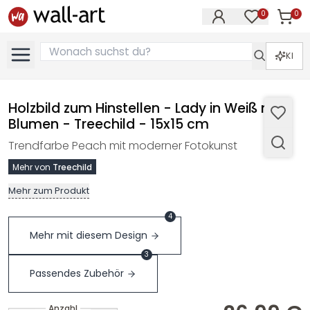
0
0
Artike
Artikel im M
KI
Holzbild zum Hinstellen - Lady in Weiß mit
Blumen - Treechild - 15x15 cm
Trendfarbe Peach mit moderner Fotokunst
Mehr von
Treechild
Mehr zum Produkt
4
Mehr mit diesem Design
3
Passendes Zubehör
Anzahl