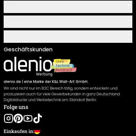
Hilfe
Kontakt
Service
Über uns
Gutscheine
Informationen
Fragen & Antworten
Klebe- und Montageanleitungen
AGB
Geschäftskunden
Material Übersicht
Impressum
Newsletter An-/Abmeldung
Versand & Zahlung
Sendungsverfolgung
Rücksendung
alenio.de
| eine Marke der K&L Wall-Art GmbH.
Wir sind nicht nur im B2C Bereich tätig, sondern entwickeln und
Widerrufsrecht
produzieren auch für viele Gewerbekunden in ganz Deutschland
Datenschutzerklärung
Digitaldrucke und Werbetechnik am Standort Berlin.
Folge uns
Gewährleistung
Leistungserklärung / CE-Zeichen
Cookie Einstellungen
Einkaufen in: