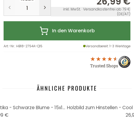
26,99 €
inkl. MwSt. · Versandkostenfrei ab 79 €
(DE/AT)
In den Warenkorb
Art.-Nr.
:
HB18-2754A-Q15
Versandbereit
: 1-3 Werktage
Trusted Shops
ÄHNLICHE PRODUKTE
Holzbild zum Hinstellen - Kubistika - Schwarze Blume - 15x15 cm
99 €
26,