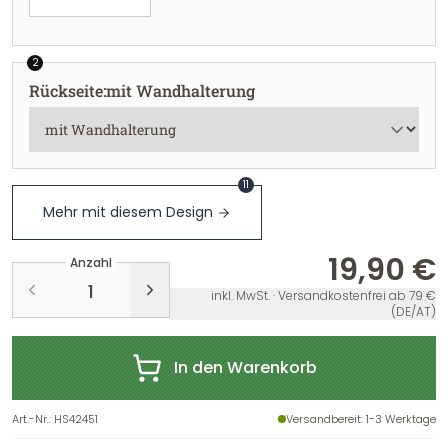
2
Rückseite
:
mit Wandhalterung
11
Mehr mit diesem Design
19,90 €
Anzahl
inkl. MwSt. · Versandkostenfrei ab 79 €
(DE/AT)
In den Warenkorb
Art.-Nr.
:
HS42451
Versandbereit
: 1-3 Werktage