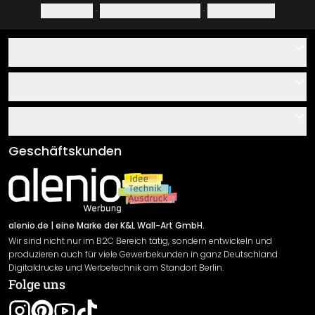
Impressum
·
Datenschutzerklärung
·
Widerrufsrecht
Hilfe
Kontakt
Service
Über uns
Gutscheine
Informationen
Fragen & Antworten
Klebe- und Montageanleitungen
AGB
Geschäftskunden
Material Übersicht
Impressum
Newsletter An-/Abmeldung
Versand & Zahlung
Sendungsverfolgung
Rücksendung
alenio.de
| eine Marke der K&L Wall-Art GmbH.
Wir sind nicht nur im B2C Bereich tätig, sondern entwickeln und
Widerrufsrecht
produzieren auch für viele Gewerbekunden in ganz Deutschland
Datenschutzerklärung
Digitaldrucke und Werbetechnik am Standort Berlin.
Folge uns
Gewährleistung