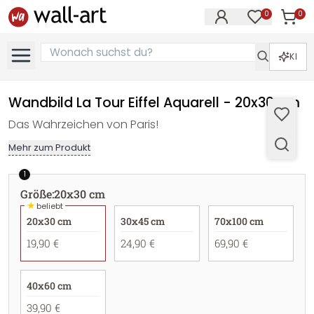
0
0
Artike
Artikel im M
KI
Wandbild La Tour Eiffel Aquarell - 20x30 cm
Das Wahrzeichen von Paris!
Mehr zum Produkt
1
Größe
:
20x30 cm
★
beliebt
20x30 cm
30x45 cm
70x100 cm
19,90 €
24,90 €
69,90 €
40x60 cm
39,90 €