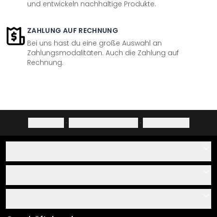
und entwickeln nachhaltige Produkte.
ZAHLUNG AUF RECHNUNG
Bei uns hast du eine große Auswahl an
Zahlungsmodalitäten. Auch die Zahlung auf
Rechnung.
Impressum
·
Datenschutzerklärung
·
Widerrufsrecht
Hilfe
Kontakt
Service
Über uns
Gutscheine
Informationen
Fragen & Antworten
Klebe- und Montageanleitungen