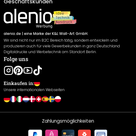
AGB
Geschäftskunden
Material Übersicht
Impressum
Newsletter An-/Abmeldung
Versand & Zahlung
Sendungsverfolgung
Rücksendung
alenio.de
| eine Marke der K&L Wall-Art GmbH.
Wir sind nicht nur im B2C Bereich tätig, sondern entwickeln und
Widerrufsrecht
produzieren auch für viele Gewerbekunden in ganz Deutschland
Datenschutzerklärung
Digitaldrucke und Werbetechnik am Standort Berlin.
Folge uns
Gewährleistung
Leistungserklärung / CE-Zeichen
Cookie Einstellungen
Einkaufen in:
Unsere internationalen Webseiten
Zahlungsmöglichkeiten