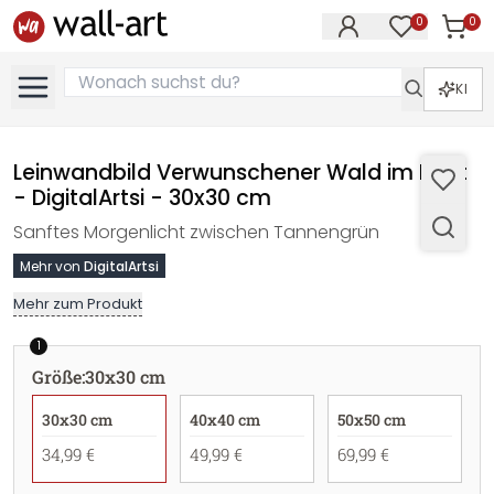
0
0
Artike
Artikel im M
KI
Leinwandbild Verwunschener Wald im Licht
- DigitalArtsi - 30x30 cm
Sanftes Morgenlicht zwischen Tannengrün
Mehr von
DigitalArtsi
Mehr zum Produkt
1
Größe
:
30x30 cm
30x30 cm
40x40 cm
50x50 cm
34,99 €
49,99 €
69,99 €