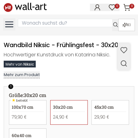
0
0
Artike
Artikel im M
KI
Wandbild Niksic - Frühlingsfest - 30x20 cm
Hochwertiger Kunstdruck von Katarina Niksic.
Mehr von
Niksic
Mehr zum Produkt
1
Größe
:
30x20 cm
★
beliebt
100x70 cm
30x20 cm
45x30 cm
79,90 €
24,90 €
29,90 €
60x40 cm