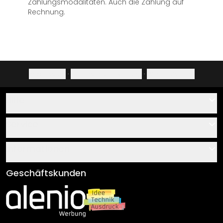
Zahlungsmodalitäten. Auch die Zahlung auf
Rechnung.
Impressum
·
Datenschutzerklärung
·
Widerrufsrecht
Hilfe
Kontakt
Service
Über uns
Gutscheine
Informationen
Fragen & Antworten
Klebe- und Montageanleitungen
AGB
Geschäftskunden
Material Übersicht
Impressum
Newsletter An-/Abmeldung
Versand & Zahlung
Sendungsverfolgung
Rücksendung