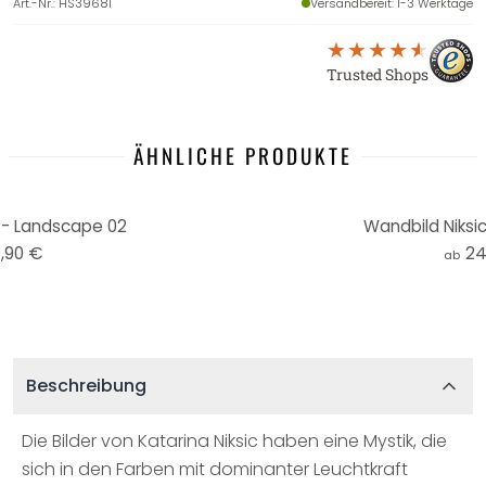
Art.-Nr.
:
HS39681
Versandbereit
: 1-3 Werktage
Trusted Shops
ÄHNLICHE PRODUKTE
 - Landscape 02
Wandbild Niksic
,90 €
24
ab
Beschreibung
Die Bilder von Katarina Niksic haben eine Mystik, die
sich in den Farben mit dominanter Leuchtkraft