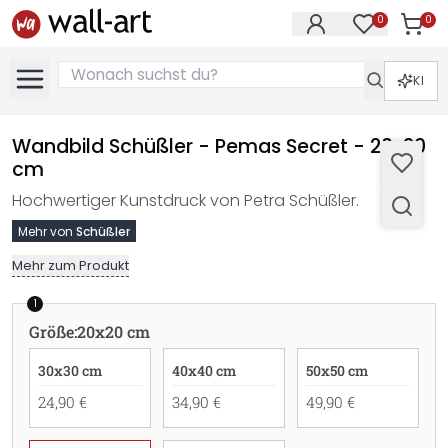
0
0
Artike
Artikel im M
KI
Wandbild Schüßler - Pemas Secret - 20x20
cm
Hochwertiger Kunstdruck von Petra Schüßler.
Mehr von
Schüßler
Mehr zum Produkt
1
Größe
:
20x20 cm
30x30 cm
40x40 cm
50x50 cm
24,90 €
34,90 €
49,90 €