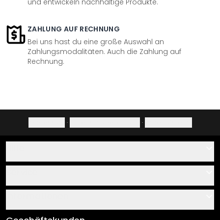
und entwickeln nachhaltige Produkte.
ZAHLUNG AUF RECHNUNG
Bei uns hast du eine große Auswahl an
Zahlungsmodalitäten. Auch die Zahlung auf
Rechnung.
Impressum
·
Datenschutzerklärung
·
Widerrufsrecht
Hilfe
Kontakt
Service
Über uns
Gutscheine
Informationen
Fragen & Antworten
Klebe- und Montageanleitungen
AGB