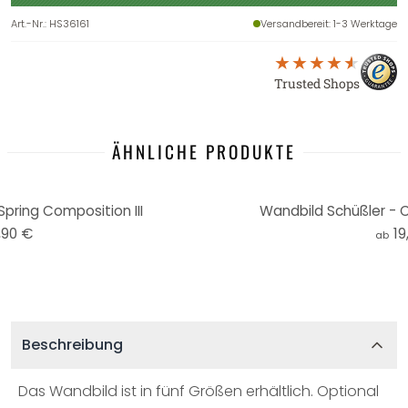
Art.-Nr.
:
HS36161
Versandbereit
: 1-3 Werktage
Trusted Shops
ÄHNLICHE PRODUKTE
pring Composition III
Wandbild Schüßler - 
,90 €
19
ab
Beschreibung
Das Wandbild ist in fünf Größen erhältlich. Optional