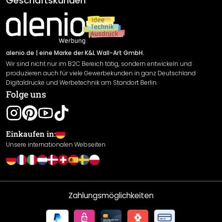
Geschäftskunden
Material Übersicht
Impressum
Newsletter An-/Abmeldung
Versand & Zahlung
Sendungsverfolgung
Rücksendung
alenio.de
| eine Marke der K&L Wall-Art GmbH.
Wir sind nicht nur im B2C Bereich tätig, sondern entwickeln und
Widerrufsrecht
produzieren auch für viele Gewerbekunden in ganz Deutschland
Datenschutzerklärung
Digitaldrucke und Werbetechnik am Standort Berlin.
Folge uns
Gewährleistung
Leistungserklärung / CE-Zeichen
Cookie Einstellungen
Einkaufen in:
Unsere internationalen Webseiten
Zahlungsmöglichkeiten