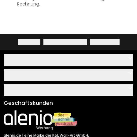
Rechnung.
Impressum
·
Datenschutzerklärung
·
Widerrufsrecht
Hilfe
Kontakt
Service
Über uns
Gutscheine
Informationen
Fragen & Antworten
Klebe- und Montageanleitungen
AGB
Geschäftskunden
Material Übersicht
Impressum
Newsletter An-/Abmeldung
Versand & Zahlung
Sendungsverfolgung
Rücksendung
alenio.de
| eine Marke der K&L Wall-Art GmbH.