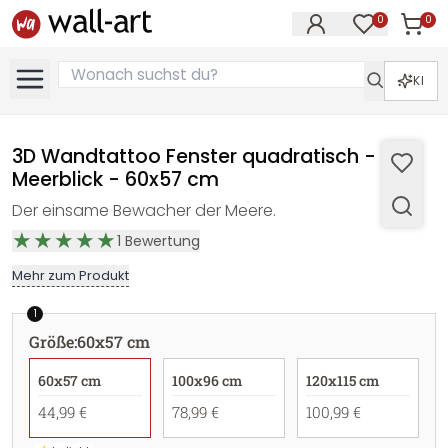
0
0
Artike
Artikel im M
KI
3D Wandtattoo Fenster quadratisch -
Meerblick - 60x57 cm
Der einsame Bewacher der Meere.
1
Bewertung
Mehr zum Produkt
1
Größe
:
60x57 cm
60x57 cm
100x96 cm
120x115 cm
44,99 €
78,99 €
100,99 €