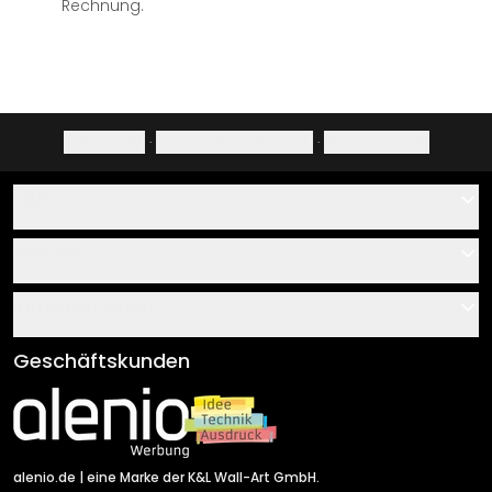
Rechnung.
Impressum
·
Datenschutzerklärung
·
Widerrufsrecht
Hilfe
Kontakt
Service
Über uns
Gutscheine
Informationen
Fragen & Antworten
Klebe- und Montageanleitungen
AGB
Geschäftskunden
Material Übersicht
Impressum
Newsletter An-/Abmeldung
Versand & Zahlung
Sendungsverfolgung
Rücksendung
alenio.de
| eine Marke der K&L Wall-Art GmbH.