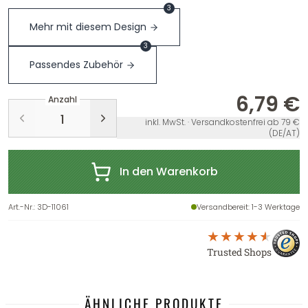
3
Mehr mit diesem Design
3
Passendes Zubehör
6,79 €
Anzahl
inkl. MwSt. · Versandkostenfrei ab 79 €
(DE/AT)
In den Warenkorb
Art.-Nr.
:
3D-11061
Versandbereit
: 1-3 Werktage
Trusted Shops
ÄHNLICHE PRODUKTE