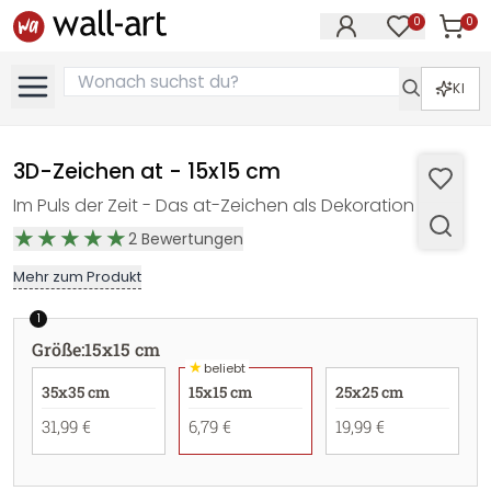
0
0
Artike
Artikel im M
KI
3D-Zeichen at - 15x15 cm
Im Puls der Zeit - Das at-Zeichen als Dekoration
2
Bewertungen
Mehr zum Produkt
1
Größe
:
15x15 cm
★
beliebt
35x35 cm
15x15 cm
25x25 cm
31,99 €
6,79 €
19,99 €