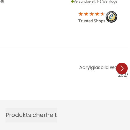
45
Versandbereit
: 1-3 Werktage
Trusted Shops
Acrylglasbild Way to n
282,
Produktsicherheit