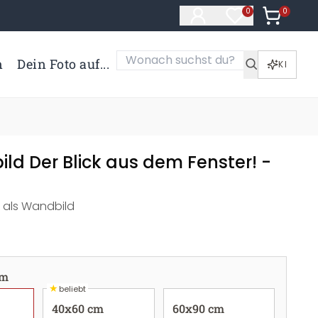
0
Artikel i
0
Artikel im Merk
n
Dein Foto auf...
KI
ild Der Blick aus dem Fenster! -
k als Wandbild
cm
★
beliebt
40x60 cm
60x90 cm