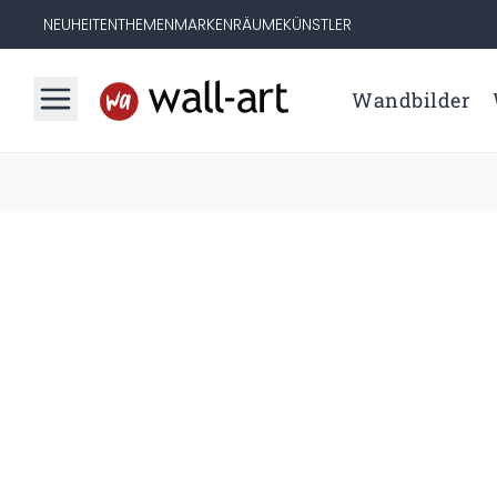
NEUHEITEN
THEMEN
MARKEN
RÄUME
KÜNSTLER
Wandbilder