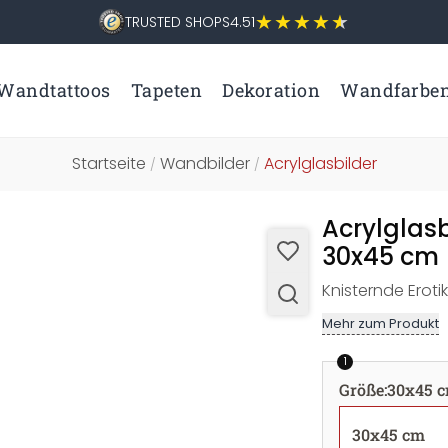
TRUSTED SHOPS
4.51
Wandtattoos
Tapeten
Dekoration
Wandfarbe
Startseite
Wandbilder
Acrylglasbilder
/
/
Acrylglasb
30x45 cm
Knisternde Eroti
Mehr zum Produkt
1
Größe
:
30x45 
30x45 cm