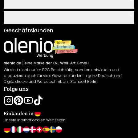
Service
Über uns
Gutscheine
Informationen
Fragen & Antworten
Klebe- und Montageanleitungen
AGB
Geschäftskunden
Material Übersicht
Impressum
Newsletter An-/Abmeldung
Versand & Zahlung
Sendungsverfolgung
Rücksendung
alenio.de
| eine Marke der K&L Wall-Art GmbH.
Wir sind nicht nur im B2C Bereich tätig, sondern entwickeln und
Widerrufsrecht
produzieren auch für viele Gewerbekunden in ganz Deutschland
Datenschutzerklärung
Digitaldrucke und Werbetechnik am Standort Berlin.
Folge uns
Gewährleistung
Leistungserklärung / CE-Zeichen
Cookie Einstellungen
Einkaufen in:
Unsere internationalen Webseiten