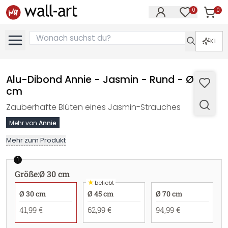
0
0
Artike
Artikel im M
KI
Alu-Dibond Annie - Jasmin - Rund - Ø 30
cm
Zauberhafte Blüten eines Jasmin-Strauches
Mehr von
Annie
Mehr zum Produkt
1
Größe
:
Ø 30 cm
★
beliebt
Ø 30 cm
Ø 45 cm
Ø 70 cm
41,99 €
62,99 €
94,99 €