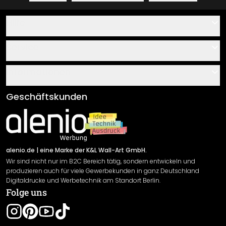
Hilfe
Kontakt
Service
Über uns
Gutscheine
Informationen
Fragen & Antworten
Klebe- und Montageanleitungen
AGB
Geschäftskunden
Material Übersicht
Impressum
Newsletter An-/Abmeldung
Versand & Zahlung
Sendungsverfolgung
Rücksendung
alenio.de
| eine Marke der K&L Wall-Art GmbH.
Wir sind nicht nur im B2C Bereich tätig, sondern entwickeln und
Widerrufsrecht
produzieren auch für viele Gewerbekunden in ganz Deutschland
Datenschutzerklärung
Digitaldrucke und Werbetechnik am Standort Berlin.
Folge uns
Gewährleistung
Leistungserklärung / CE-Zeichen