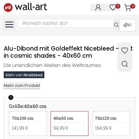
0
0
Artike
Artikel im M
KI
Alu-Dibond mit Goldeffekt Nicebleed - Lost
in cosmic shades - 40x60 cm
Die unendlichen Weiten des Weltraumes.
Mehr von
Nicebleed
Mehr zum Produkt
1
Größe
:
40x60 cm
70x100 cm
40x60 cm
75x120 cm
141,99 €
94,99 €
194,99 €