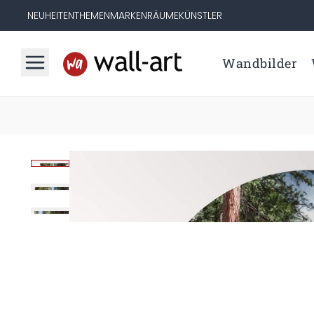
NEUHEITEN
THEMEN
MARKEN
RÄUME
KÜNSTLER
Wandbilder