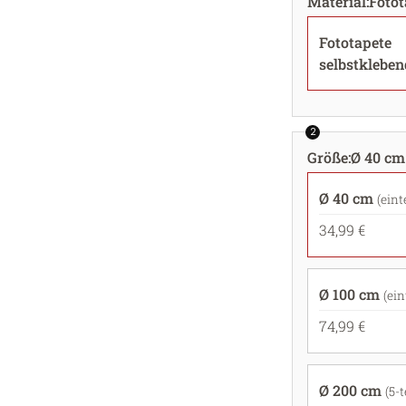
Material
:
Fotot
Fototapete
selbstkleben
2
Größe
:
Ø 40 cm 
Ø 40 cm
(eint
34,99 €
Ø 100 cm
(ein
74,99 €
Ø 200 cm
(5-t