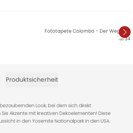
Fototapete Colombo - Der Weg ins Pa
34,
ab
Produktsicherheit
bezaubernden Look, bei dem sich direkt
n Sie Akzente mit kreativen Dekoelementen! Diese
ussicht in den Yosemite Nationalpark in den USA.