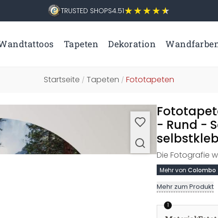
TRUSTED SHOPS
4.51
Wandtattoos
Tapeten
Dekoration
Wandfarbe
Startseite
Tapeten
Fototapeten
/
/
Fototapet
- Rund - 
selbstkleb
Die Fotografie w
Mehr von
Colombo
Mehr zum Produkt
1