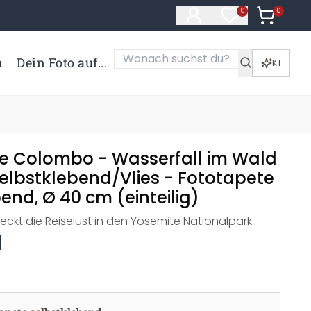
0
Artikel i
0
Artikel im Merk
n
Dein Foto auf...
KI
e Colombo - Wasserfall im Wald
Selbstklebend/Vlies - Fototapete
end, Ø 40 cm (einteilig)
eckt die Reiselust in den Yosemite Nationalpark.