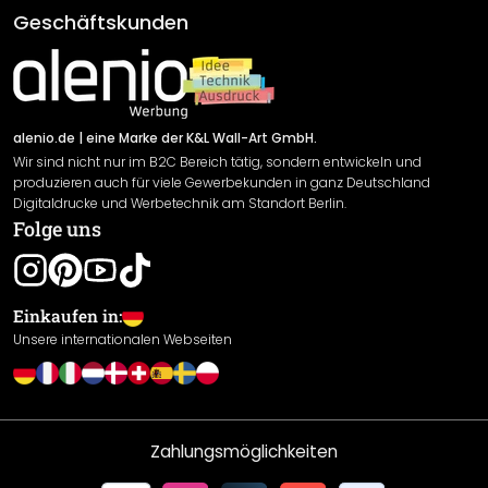
Klebe- und Montageanleitungen
AGB
Geschäftskunden
Material Übersicht
Impressum
Newsletter An-/Abmeldung
Versand & Zahlung
Sendungsverfolgung
Rücksendung
alenio.de
| eine Marke der K&L Wall-Art GmbH.
Wir sind nicht nur im B2C Bereich tätig, sondern entwickeln und
Widerrufsrecht
produzieren auch für viele Gewerbekunden in ganz Deutschland
Datenschutzerklärung
Digitaldrucke und Werbetechnik am Standort Berlin.
Folge uns
Gewährleistung
Leistungserklärung / CE-Zeichen
Cookie Einstellungen
Einkaufen in:
Unsere internationalen Webseiten
Zahlungsmöglichkeiten