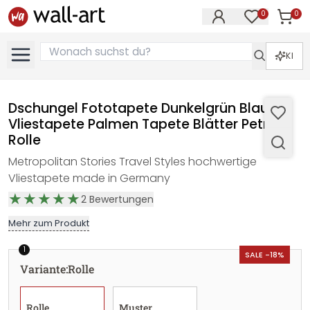
0
0
Artike
Artikel im M
KI
Dschungel Fototapete Dunkelgrün Blau
Vliestapete Palmen Tapete Blätter Petrol -
Rolle
Metropolitan Stories Travel Styles hochwertige
Vliestapete made in Germany
2
Bewertungen
Mehr zum Produkt
1
SALE -18%
Variante
:
Rolle
Rolle
Muster