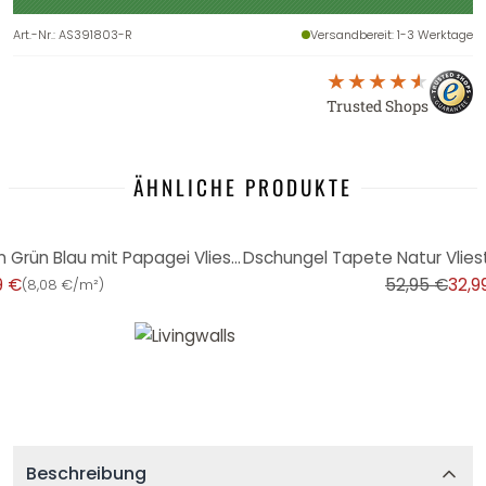
Art.-Nr.
:
AS391803-R
Versandbereit
: 1-3 Werktage
Trusted Shops
ÄHNLICHE PRODUKTE
-38%
Fototapete Dschungel Palmen Grün Blau mit Papagei Vliestapete Wohnzimmer
9 €
52,95 €
32,9
(
8,08 €/m²
)
Beschreibung