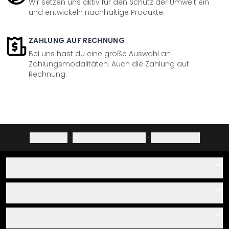
Wir setzen uns aktiv für den Schutz der Umwelt ein
und entwickeln nachhaltige Produkte.
ZAHLUNG AUF RECHNUNG
Bei uns hast du eine große Auswahl an
Zahlungsmodalitäten. Auch die Zahlung auf
Rechnung.
Impressum
·
Datenschutzerklärung
·
Widerrufsrecht
Hilfe
Kontakt
Service
Über uns
Gutscheine
Informationen
Fragen & Antworten