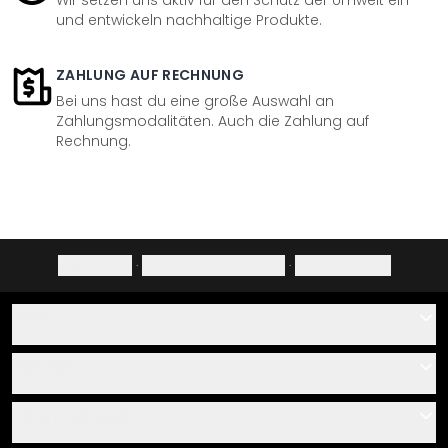
Wir setzen uns aktiv für den Schutz der Umwelt ein
und entwickeln nachhaltige Produkte.
ZAHLUNG AUF RECHNUNG
Bei uns hast du eine große Auswahl an
Zahlungsmodalitäten. Auch die Zahlung auf
Rechnung.
Impressum
·
Datenschutzerklärung
·
Widerrufsrecht
Hilfe
Kontakt
Service
Über uns
Gutscheine
Informationen
Fragen & Antworten
Klebe- und Montageanleitungen