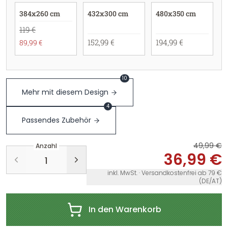
384x260 cm
432x300 cm
480x350 cm
119 €
152,99 €
194,99 €
89,99 €
10
Mehr mit diesem Design
4
Passendes Zubehör
49,99 €
Anzahl
36,99 €
inkl. MwSt. · Versandkostenfrei ab 79 €
(DE/AT)
In den Warenkorb