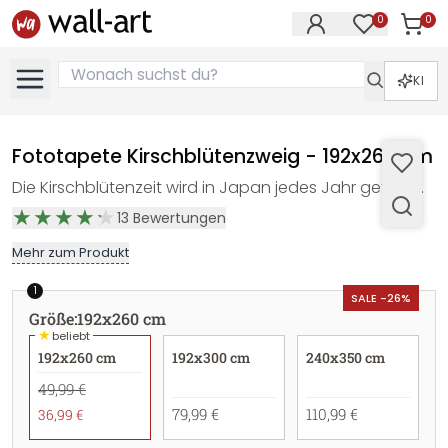
0
0
Artike
Artikel im M
KI
Fototapete Kirschblütenzweig - 192x260 cm
Die Kirschblütenzeit wird in Japan jedes Jahr gefeiert.
13
Bewertungen
Mehr zum Produkt
1
SALE -26%
Größe
:
192x260 cm
★
beliebt
192x260 cm
192x300 cm
240x350 cm
49,99 €
79,99 €
110,99 €
36,99 €