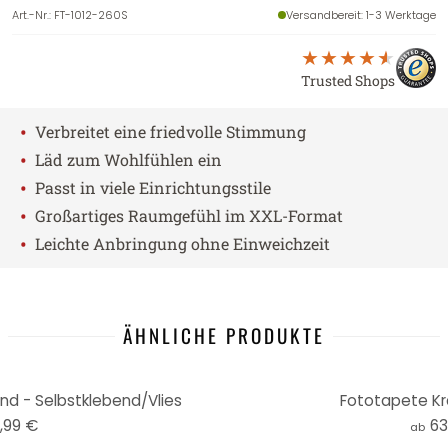
Art.-Nr.
:
FT-1012-260S
Versandbereit
: 1-3 Werktage
Trusted Shops
•
Verbreitet eine friedvolle Stimmung
•
Läd zum Wohlfühlen ein
•
Passt in viele Einrichtungsstile
•
Großartiges Raumgefühl im XXL-Format
•
Leichte Anbringung ohne Einweichzeit
ÄHNLICHE PRODUKTE
nd - Selbstklebend/Vlies
Fototapete Krä
,99 €
63
ab