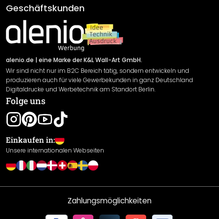
AGB
Geschäftskunden
Material Übersicht
Impressum
Newsletter An-/Abmeldung
Versand & Zahlung
Sendungsverfolgung
Rücksendung
alenio.de
| eine Marke der K&L Wall-Art GmbH.
Wir sind nicht nur im B2C Bereich tätig, sondern entwickeln und
Widerrufsrecht
produzieren auch für viele Gewerbekunden in ganz Deutschland
Datenschutzerklärung
Digitaldrucke und Werbetechnik am Standort Berlin.
Folge uns
Gewährleistung
Leistungserklärung / CE-Zeichen
Cookie Einstellungen
Einkaufen in:
Unsere internationalen Webseiten
Zahlungsmöglichkeiten