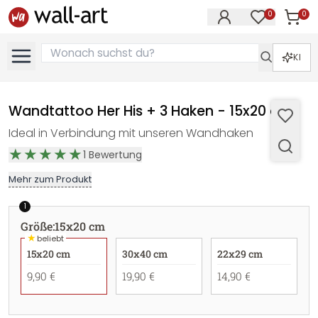
0
0
Artike
Artikel im M
KI
Wandtattoo Her His + 3 Haken - 15x20 cm
Ideal in Verbindung mit unseren Wandhaken
1
Bewertung
Mehr zum Produkt
1
Größe
:
15x20 cm
★
beliebt
15x20 cm
30x40 cm
22x29 cm
9,90 €
19,90 €
14,90 €