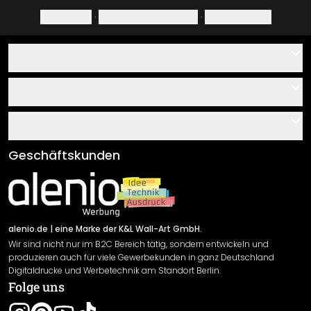
Impressum
·
Datenschutzerklärung
·
Widerrufsrecht
Hilfe
Kontakt
Service
Über uns
Gutscheine
Informationen
Fragen & Antworten
Klebe- und Montageanleitungen
AGB
Geschäftskunden
Material Übersicht
Impressum
Newsletter An-/Abmeldung
Versand & Zahlung
Sendungsverfolgung
Rücksendung
alenio.de
| eine Marke der K&L Wall-Art GmbH.
Wir sind nicht nur im B2C Bereich tätig, sondern entwickeln und
Widerrufsrecht
produzieren auch für viele Gewerbekunden in ganz Deutschland
Datenschutzerklärung
Digitaldrucke und Werbetechnik am Standort Berlin.
Folge uns
Gewährleistung