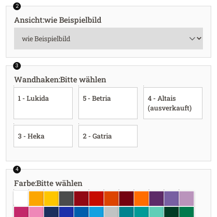
2
Ansicht
:
wie Beispielbild
3
Wandhaken
:
Bitte wählen
1 - Lukida
5 - Betria
4 - Altais
(ausverkauft)
3 - Heka
2 - Gatria
4
Farbe
:
Bitte wählen
weiss
goldgelb
gelb
dunkelgrau
dunkelrot
rot
hellrot
burgundy
pastellorange
violett
lavendel
flieder
pink
hellrosa
dunkelblau
brillantblau
azurblau
hellblau
hellgrau
türkisblau
türkis
mint
dunkelgrün
grün