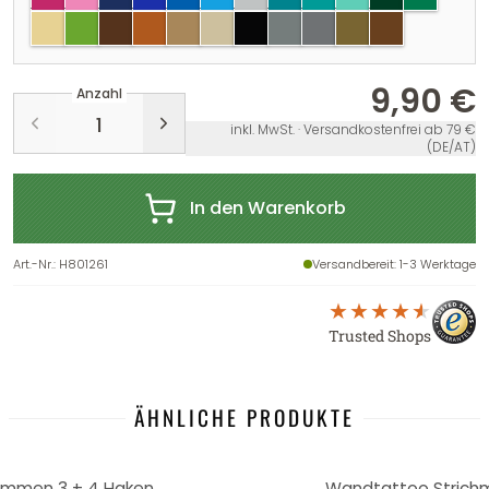
creme
lindgrün
braun
haselnuss
hellbraun
beige
schwarz
grau
silber
gold
kupfer
9,90 €
Anzahl
inkl. MwSt. · Versandkostenfrei ab 79 €
(DE/AT)
In den Warenkorb
Art.-Nr.
:
H801261
Versandbereit
: 1-3 Werktage
Trusted Shops
ÄHNLICHE PRODUKTE
ommen 3 + 4 Haken
Wandtattoo Strich