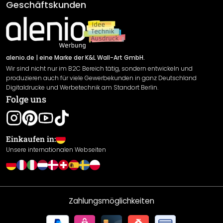
AGB
Geschäftskunden
Material Übersicht
Impressum
Newsletter An-/Abmeldung
Versand & Zahlung
Sendungsverfolgung
Rücksendung
alenio.de
| eine Marke der K&L Wall-Art GmbH.
Wir sind nicht nur im B2C Bereich tätig, sondern entwickeln und
Widerrufsrecht
produzieren auch für viele Gewerbekunden in ganz Deutschland
Datenschutzerklärung
Digitaldrucke und Werbetechnik am Standort Berlin.
Folge uns
Gewährleistung
Leistungserklärung / CE-Zeichen
Cookie Einstellungen
Einkaufen in:
Unsere internationalen Webseiten
Zahlungsmöglichkeiten