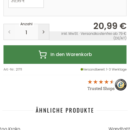
39,99 €
20,99 €
Anzahl
inkl. MwSt. · Versandkostenfrei ab 79 €
(DE/AT)
In den Warenkorb
Art.-Nr.
:
21711
Versandbereit
: 1-3 Werktage
Trusted Shops
ÄHNLICHE PRODUKTE
oo Kroko
Wandtatto