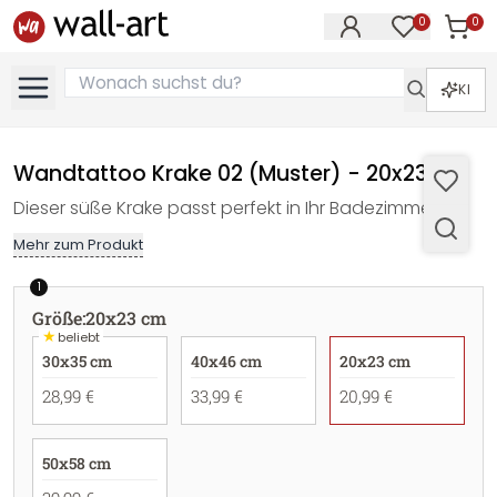
0
0
Artike
Artikel im M
KI
Wandtattoo Krake 02 (Muster) - 20x23 cm
Dieser süße Krake passt perfekt in Ihr Badezimmer!
Mehr zum Produkt
1
Größe
:
20x23 cm
★
beliebt
30x35 cm
40x46 cm
20x23 cm
28,99 €
33,99 €
20,99 €
50x58 cm