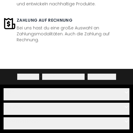
und entwickeln nachhaltige Produkte.
ZAHLUNG AUF RECHNUNG
Bei uns hast du eine große Auswahl an
Zahlungsmodalitäten. Auch die Zahlung auf
Rechnung.
Impressum
·
Datenschutzerklärung
·
Widerrufsrecht
Hilfe
Kontakt
Service
Über uns
Gutscheine
Informationen
Fragen & Antworten
Klebe- und Montageanleitungen