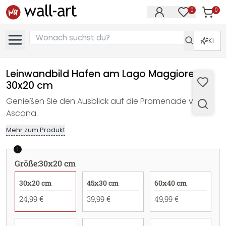
0
0
Artike
Artikel im M
KI
Leinwandbild Hafen am Lago Maggiore -
30x20 cm
Genießen Sie den Ausblick auf die Promenade von
Ascona.
Mehr zum Produkt
1
Größe
:
30x20 cm
30x20 cm
45x30 cm
60x40 cm
24,99 €
39,99 €
49,99 €