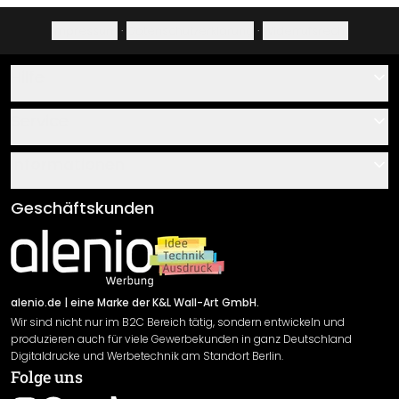
Impressum
·
Datenschutzerklärung
·
Widerrufsrecht
Hilfe
Kontakt
Service
Über uns
Gutscheine
Informationen
Fragen & Antworten
Klebe- und Montageanleitungen
AGB
Geschäftskunden
Material Übersicht
Impressum
Newsletter An-/Abmeldung
Versand & Zahlung
Sendungsverfolgung
Rücksendung
alenio.de
| eine Marke der K&L Wall-Art GmbH.
Wir sind nicht nur im B2C Bereich tätig, sondern entwickeln und
Widerrufsrecht
produzieren auch für viele Gewerbekunden in ganz Deutschland
Datenschutzerklärung
Digitaldrucke und Werbetechnik am Standort Berlin.
Folge uns
Gewährleistung