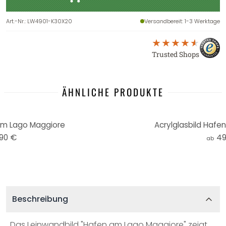
Art.-Nr.
:
LW4901-K30X20
Versandbereit
: 1-3 Werktage
Trusted Shops
ÄHNLICHE PRODUKTE
am Lago Maggiore
Acrylglasbild Hafe
,90 €
49
ab
Beschreibung
Das Leinwandbild "Hafen am Lago Maggiore" zeigt