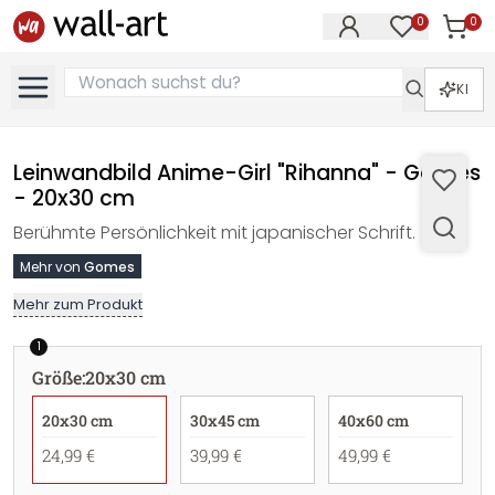
0
0
Artike
Artikel im M
KI
Leinwandbild Anime-Girl "Rihanna" - Gomes
- 20x30 cm
Berühmte Persönlichkeit mit japanischer Schrift.
Mehr von
Gomes
Mehr zum Produkt
1
Größe
:
20x30 cm
20x30 cm
30x45 cm
40x60 cm
24,99 €
39,99 €
49,99 €