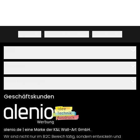
Impressum
·
Datenschutzerklärung
·
Widerrufsrecht
Hilfe
Kontakt
Service
Über uns
Gutscheine
Informationen
Fragen & Antworten
Klebe- und Montageanleitungen
AGB
Geschäftskunden
Material Übersicht
Impressum
Newsletter An-/Abmeldung
Versand & Zahlung
Sendungsverfolgung
Rücksendung
alenio.de
| eine Marke der K&L Wall-Art GmbH.
Wir sind nicht nur im B2C Bereich tätig, sondern entwickeln und
Widerrufsrecht