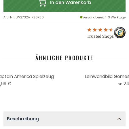
In den Warenkorb
Art.-Nr.
:
LW2732A-K20X30
Versandbereit
: 1-3 Werktage
Trusted Shops
ÄHNLICHE PRODUKTE
ptain America Spielzeug
Leinwandbild Gomes
,99 €
24
ab
Beschreibung