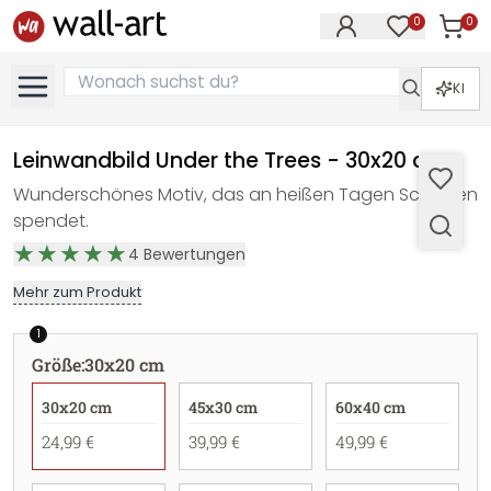
0
0
Artike
Artikel im M
KI
Leinwandbild Under the Trees - 30x20 cm
Wunderschönes Motiv, das an heißen Tagen Schatten
spendet.
4
Bewertungen
Mehr zum Produkt
1
Größe
:
30x20 cm
30x20 cm
45x30 cm
60x40 cm
24,99 €
39,99 €
49,99 €