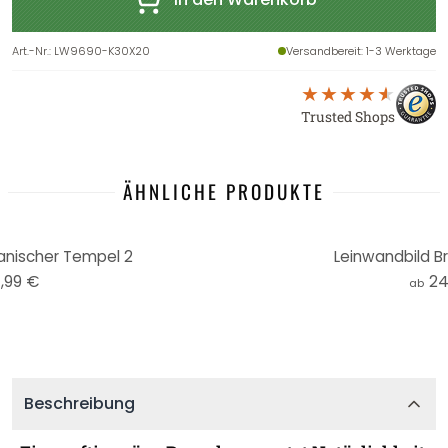
Art.-Nr.
:
LW9690-K30X20
Versandbereit
: 1-3 Werktage
Trusted Shops
ÄHNLICHE PRODUKTE
anischer Tempel 2
Leinwandbild B
,99 €
24
ab
Beschreibung