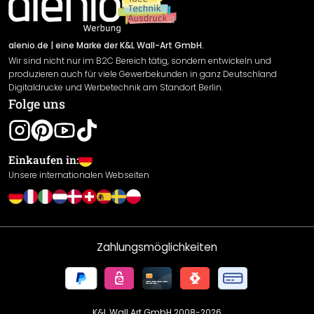
Newsletter An-/Abmeldung
Versand & Zahlung
Sendungsverfolgung
Rücksendung
alenio.de
| eine Marke der K&L Wall-Art GmbH.
Wir sind nicht nur im B2C Bereich tätig, sondern entwickeln und
Widerrufsrecht
produzieren auch für viele Gewerbekunden in ganz Deutschland
Datenschutzerklärung
Digitaldrucke und Werbetechnik am Standort Berlin.
Folge uns
Gewährleistung
Leistungserklärung / CE-Zeichen
Cookie Einstellungen
Einkaufen in:
Unsere internationalen Webseiten
Zahlungsmöglichkeiten
K&L Wall Art GmbH 2008-
2026