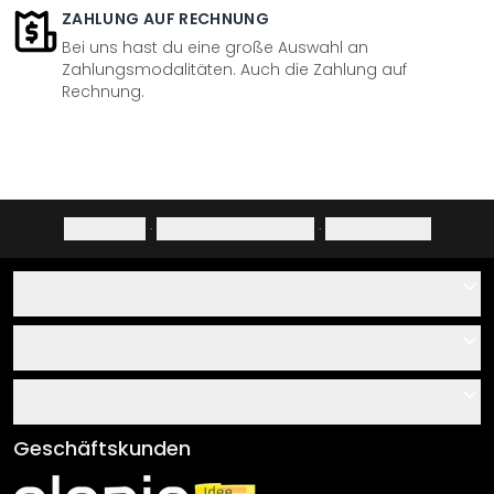
ZAHLUNG AUF RECHNUNG
Bei uns hast du eine große Auswahl an
Zahlungsmodalitäten. Auch die Zahlung auf
Rechnung.
Impressum
·
Datenschutzerklärung
·
Widerrufsrecht
Hilfe
Kontakt
Service
Über uns
Gutscheine
Informationen
Fragen & Antworten
Klebe- und Montageanleitungen
AGB
Geschäftskunden
Material Übersicht
Impressum