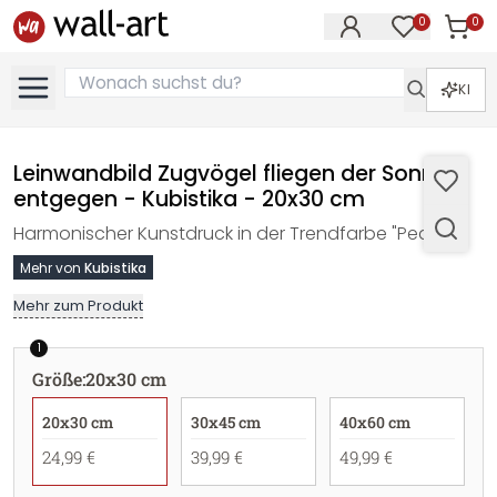
0
0
Artike
Artikel im M
KI
Leinwandbild Zugvögel fliegen der Sonne
entgegen - Kubistika - 20x30 cm
Harmonischer Kunstdruck in der Trendfarbe "Peach"
Mehr von
Kubistika
Mehr zum Produkt
1
Größe
:
20x30 cm
20x30 cm
30x45 cm
40x60 cm
24,99 €
39,99 €
49,99 €