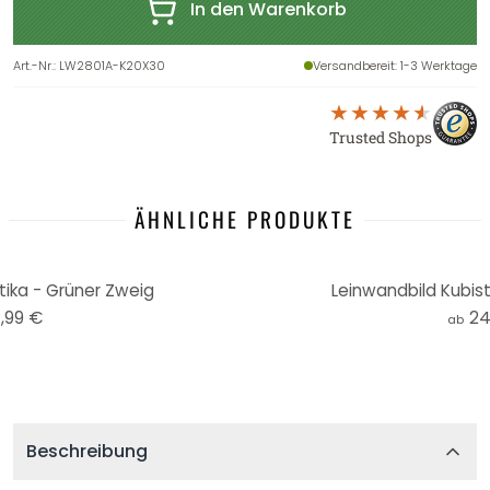
In den Warenkorb
Art.-Nr.
:
LW2801A-K20X30
Versandbereit
: 1-3 Werktage
Trusted Shops
ÄHNLICHE PRODUKTE
tika - Grüner Zweig
Leinwandbild Kubis
,99 €
24
ab
Beschreibung