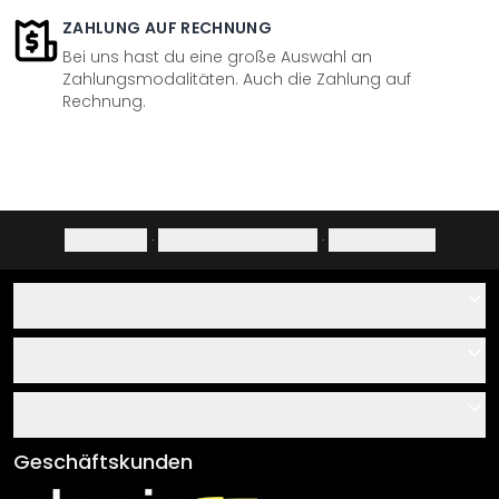
ZAHLUNG AUF RECHNUNG
Bei uns hast du eine große Auswahl an
Zahlungsmodalitäten. Auch die Zahlung auf
Rechnung.
Impressum
·
Datenschutzerklärung
·
Widerrufsrecht
Hilfe
Kontakt
Service
Über uns
Gutscheine
Informationen
Fragen & Antworten
Klebe- und Montageanleitungen
AGB
Geschäftskunden
Material Übersicht
Impressum