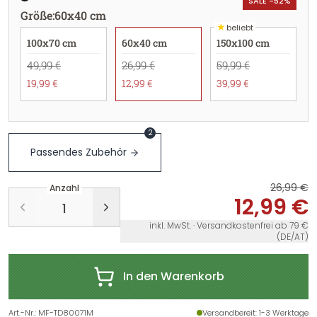
SALE -52%
Größe
:
60x40 cm
★
beliebt
100x70 cm
60x40 cm
150x100 cm
49,99 €
26,99 €
59,99 €
19,99 €
12,99 €
39,99 €
2
Passendes Zubehör
26,99 €
Anzahl
12,99 €
inkl. MwSt. · Versandkostenfrei ab 79 €
(DE/AT)
In den Warenkorb
Art.-Nr.
:
MF-TD80071M
Versandbereit
: 1-3 Werktage