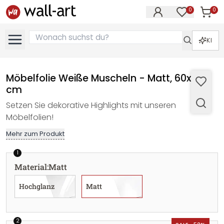
0
0
Artike
Artikel im M
KI
Möbelfolie Weiße Muscheln - Matt, 60x40
cm
Setzen Sie dekorative Highlights mit unseren
Möbelfolien!
Mehr zum Produkt
1
Material
:
Matt
Hochglanz
Matt
2