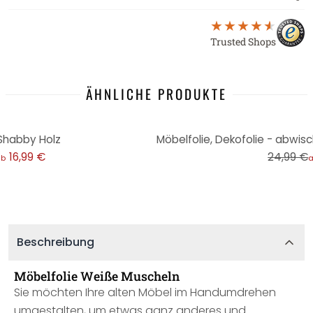
Trusted Shops
ÄHNLICHE PRODUKTE
-32%
Shabby Holz
16,99 €
24,99 €
ab
Beschreibung
Möbelfolie Weiße Muscheln
Sie möchten Ihre alten Möbel im Handumdrehen
umgestalten, um etwas ganz anderes und