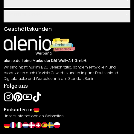
Über uns
Gutscheine
Informationen
Fragen & Antworten
Klebe- und Montageanleitungen
AGB
Geschäftskunden
Material Übersicht
Impressum
Newsletter An-/Abmeldung
Versand & Zahlung
Sendungsverfolgung
Rücksendung
alenio.de
| eine Marke der K&L Wall-Art GmbH.
Wir sind nicht nur im B2C Bereich tätig, sondern entwickeln und
Widerrufsrecht
produzieren auch für viele Gewerbekunden in ganz Deutschland
Datenschutzerklärung
Digitaldrucke und Werbetechnik am Standort Berlin.
Folge uns
Gewährleistung
Leistungserklärung / CE-Zeichen
Cookie Einstellungen
Einkaufen in:
Unsere internationalen Webseiten