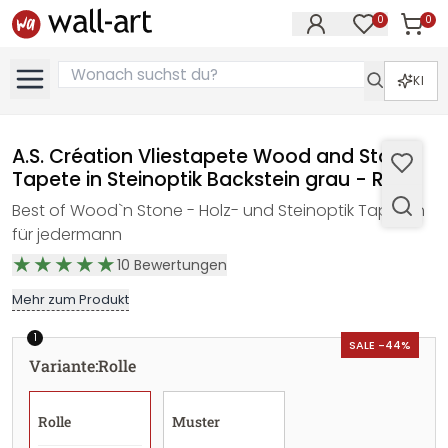
0
0
Artike
Artikel im M
KI
A.S. Création Vliestapete Wood and Stone
Tapete in Steinoptik Backstein grau - Rolle
Best of Wood`n Stone - Holz- und Steinoptik Tapeten
für jedermann
10
Bewertungen
Mehr zum Produkt
1
SALE -44%
Variante
:
Rolle
Rolle
Muster