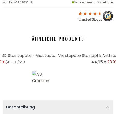
Art.-Nr.
:
AS942832-R
Versandbereit
: 1-3 Werktage
Trusted Shops
ÄHNLICHE PRODUKTE
-47%
Steinoptik Tapete Grau Gelb - 3D Steintapete - Vliestapete Wohnzimmer Büro
9 €
44,95 €
23,9
(
4,50 €/m²
)
Beschreibung