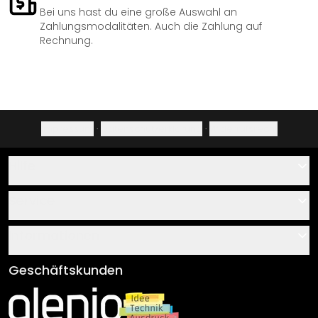
Bei uns hast du eine große Auswahl an
Zahlungsmodalitäten. Auch die Zahlung auf
Rechnung.
Impressum
·
Datenschutzerklärung
·
Widerrufsrecht
Hilfe
Kontakt
Service
Über uns
Gutscheine
Informationen
Fragen & Antworten
Klebe- und Montageanleitungen
AGB
Geschäftskunden
Material Übersicht
Impressum
Newsletter An-/Abmeldung
Versand & Zahlung