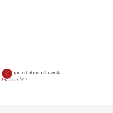
dwall Tapete Uni metallic, weiß
99 €
(
6,75 €/m²
)