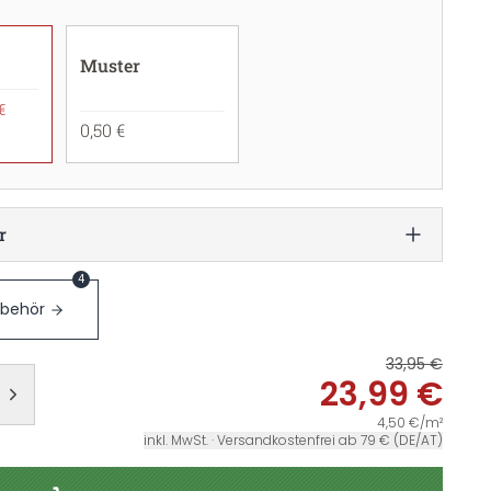
Muster
€
0,50 €
r
4
ubehör
33,95 €
23,99 €
4,50 €/m²
inkl. MwSt. · Versandkostenfrei ab 79 € (DE/AT)