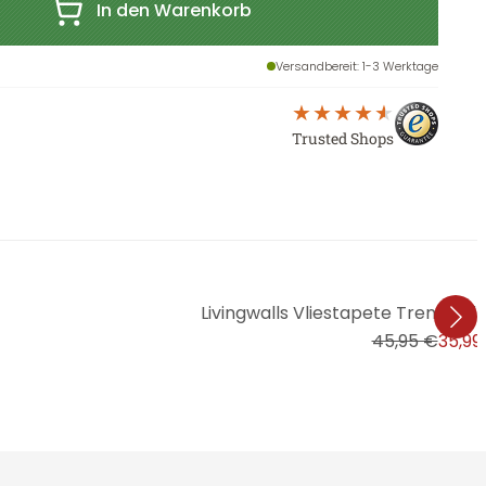
In den Warenkorb
Versandbereit
: 1-3 Werktage
Trusted Shops
Livingwalls Vliestapete Trendwall 
45,95 €
35,99