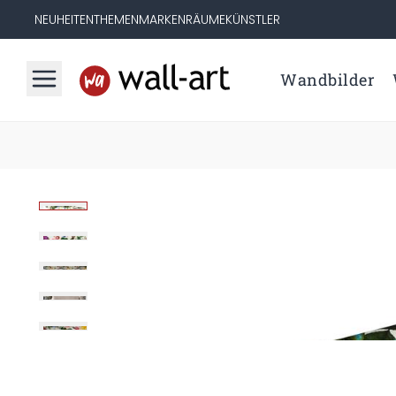
NEUHEITEN
THEMEN
MARKEN
RÄUME
KÜNSTLER
Wandbilder