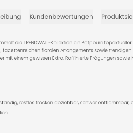
reibung
Kundenbewertungen
Produktsic
mmelt die TRENDWALL-Kollektion ein Potpourri topaktueller 
 facettenreichen floralen Arrangements sowie trendigen B
r mit einem gewissen Extra. Raffinierte Prägungen sowie M
tändig, restlos trocken abziehbar, schwer entflammbar, d
lich