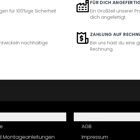
FÜR DICH ANGEFERTI
en für 100%ige Sicherheit
Ein Großteil unserer Pr
dich angefertigt.
ZAHLUNG AUF RECHN
entwickeln nachhaltige
Bei uns hast du eine 
Rechnung.
Informationen
e
AGB
d Montageanleitungen
Impressum