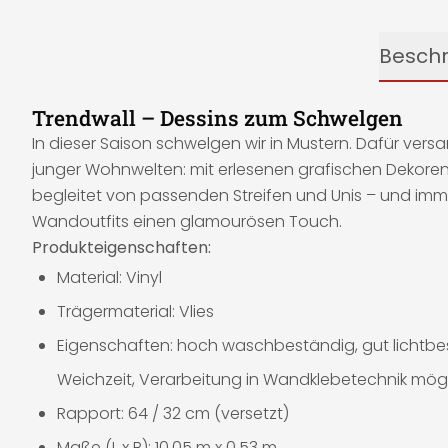
Besch
Trendwall – Dessins zum Schwelgen
In dieser Saison schwelgen wir in Mustern. Dafür versa
junger Wohnwelten: mit erlesenen grafischen Dekoren,
begleitet von passenden Streifen und Unis – und imme
Wandoutfits einen glamourösen Touch.
Produkteigenschaften:
Material: Vinyl
Trägermaterial: Vlies
Eigenschaften: hoch waschbeständig, gut lichtbes
Weichzeit, Verarbeitung in Wandklebetechnik mög
Rapport: 64 / 32 cm (versetzt)
Maße (L x B): 10,05 m x 0,53 m