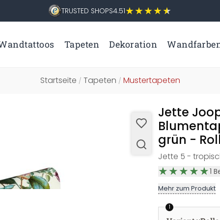
TRUSTED SHOPS
4.51
Wandtattoos
Tapeten
Dekoration
Wandfarbe
Startseite
Tapeten
Mustertapeten
/
/
Jette Joo
Blumentape
grün - Rol
Jette 5 - tropis
1
B
Mehr zum Produkt
1