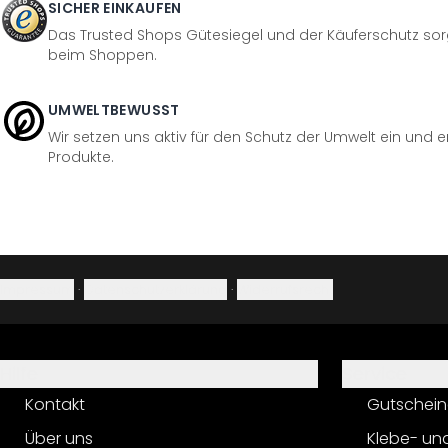
SICHER EINKAUFEN
Das Trusted Shops Gütesiegel und der Käuferschutz sorg
beim Shoppen.
UMWELTBEWUSST
Wir setzen uns aktiv für den Schutz der Umwelt ein und 
Produkte.
Impressum
·
Datenschutzerklärung
·
Widerrufsrecht
Hilfe
Service
Kontakt
Gutschein
Über uns
Klebe- un