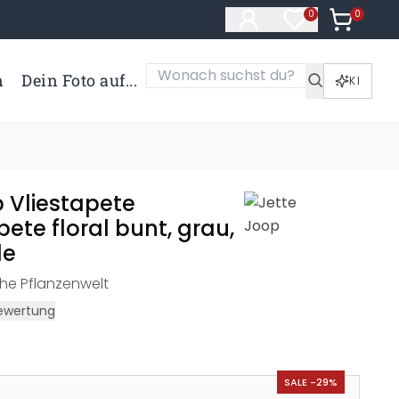
0
Artikel i
0
Artikel im Merk
n
Dein Foto auf...
KI
p Vliestapete
te floral bunt, grau,
le
che Pflanzenwelt
ewertung
SALE -29%