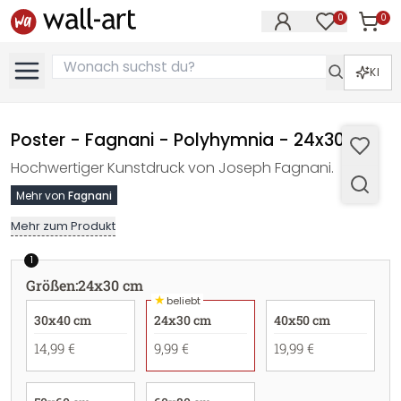
0
0
Artike
Artikel im M
KI
Poster - Fagnani - Polyhymnia - 24x30 cm
Hochwertiger Kunstdruck von Joseph Fagnani.
Mehr von
Fagnani
Mehr zum Produkt
1
Größen
:
24x30 cm
★
beliebt
30x40 cm
24x30 cm
40x50 cm
14,99 €
9,99 €
19,99 €