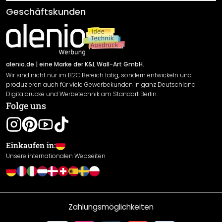
Klebe- und Montageanleitungen
AGB
Geschäftskunden
Material Übersicht
Impressum
Newsletter An-/Abmeldung
Versand & Zahlung
Sendungsverfolgung
Rücksendung
alenio.de
| eine Marke der K&L Wall-Art GmbH.
Wir sind nicht nur im B2C Bereich tätig, sondern entwickeln und
Widerrufsrecht
produzieren auch für viele Gewerbekunden in ganz Deutschland
Datenschutzerklärung
Digitaldrucke und Werbetechnik am Standort Berlin.
Folge uns
Gewährleistung
Leistungserklärung / CE-Zeichen
Cookie Einstellungen
Einkaufen in:
Unsere internationalen Webseiten
Zahlungsmöglichkeiten