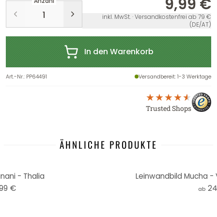
9,99 €
Anzahl
inkl. MwSt. · Versandkostenfrei ab 79 €
(DE/AT)
In den Warenkorb
Art.-Nr.
:
PP64491
Versandbereit
: 1-3 Werktage
Trusted Shops
ÄHNLICHE PRODUKTE
nani - Thalia
Leinwandbild Mucha - V
,99 €
24
ab