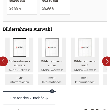
50x60 cm
60x80 cm
24,99 €
29,99 €
Bilderrahmen Auswahl
Bilderrahmen -
Bilderrahmen -
Bilderrahmen -
B
schwarz
silber
weiß
24x30 cm
11,89 €
24x30 cm
6,99 €
24x30 cm
9,99 €
24
mehr
mehr
mehr
Informationen
Informationen
Informationen
I
8
Passendes Zubehör