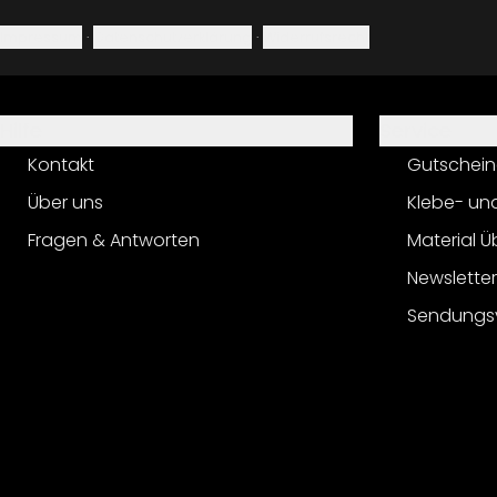
Impressum
·
Datenschutzerklärung
·
Widerrufsrecht
Hilfe
Service
Kontakt
Gutschein
Über uns
Klebe- un
Fragen & Antworten
Material Ü
Newslette
Sendungs