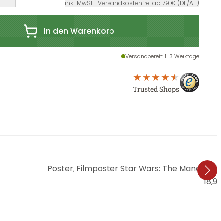
inkl. MwSt. · Versandkostenfrei ab 79 € (DE/AT)
In den Warenkorb
Versandbereit
: 1-3 Werktage
Trusted Shops
Poster, Filmposter Star Wars: The Mandalori
18,9