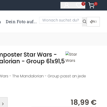
0
Artikel i
0
Artikel im Merk
n
Dein Foto auf...
KI
lmposter Star Wars -
lorian - Group 61x91,5
 Wars - The Mandalorian - Group passt an jede
18,99 €