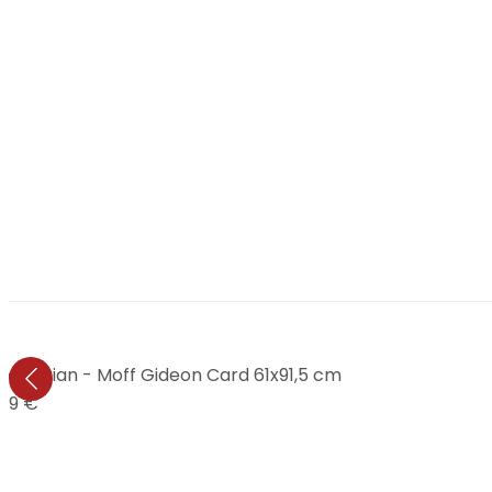
ndalorian - Moff Gideon Card 61x91,5 cm
,99 €