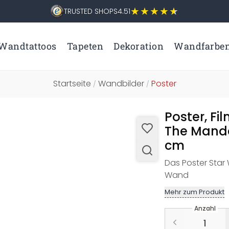
TRUSTED SHOPS
4.51
Wandtattoos
Tapeten
Dekoration
Wandfarbe
Startseite
Wandbilder
Poster
/
/
Poster, Fi
The Manda
cm
Das Poster Star
Wand
Mehr zum Produkt
Anzahl