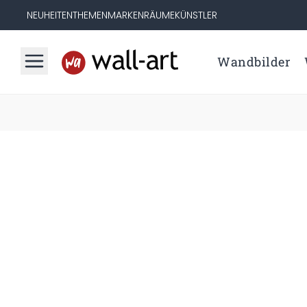
NEUHEITEN
THEMEN
MARKEN
RÄUME
KÜNSTLER
Wandbilder