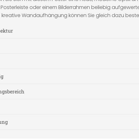
r Posterleiste oder einem Bilderrahmen beliebig aufgewert
ie kreative Wandaufhängung können Sie gleich dazu bestel
tektur
ig
ngsbereich
nung