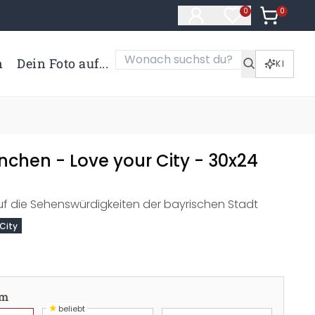
0
Artikel i
0
Artikel im Merk
n
Dein Foto auf...
KI
nchen - Love your City - 30x24
 auf die Sehenswürdigkeiten der bayrischen Stadt
 City
cm
★
beliebt