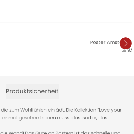
Poster Amsterdam 
9,
ab
Produktsicherheit
e zum Wohlfühlen einlädt. Die Kollektion "Love your
rist einmal gesehen haben muss: das Isartor, das
 die Wand! Das Gute an Postern ist das schnelle und