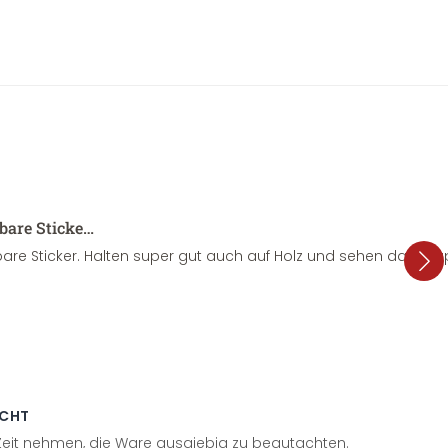
sbare Sticke…
are Sticker. Halten super gut auch auf Holz und sehen dazu su
ECHT
 Zeit nehmen, die Ware ausgiebig zu begutachten.