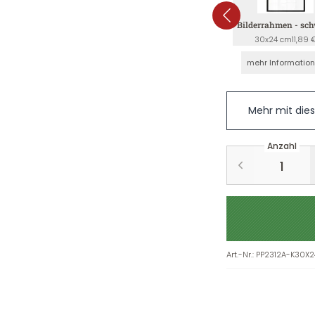
Bilderrahmen - sc
30x24 cm
11,89 
mehr Informatio
Mehr mit die
Anzahl
Art.-Nr.
:
PP2312A-K30X2