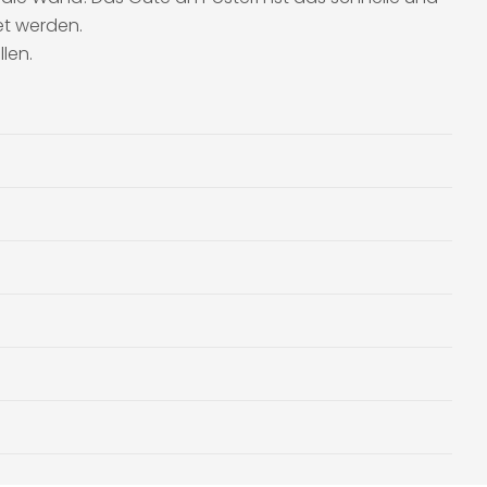
et werden.
len.