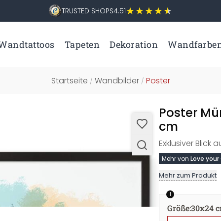
TRUSTED SHOPS
4.51
Wandtattoos
Tapeten
Dekoration
Wandfarbe
Startseite
Wandbilder
Poster
/
/
Poster Mü
cm
Exklusiver Blick
Mehr von
Love your
Mehr zum Produkt
1
Größe
:
30x24 