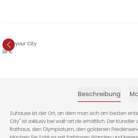
- Love your City
9,99 €
Beschreibung
Ma
Zuhause ist der Ort, an dem man sich am besten ents
City" ist exklusiv bei wall-art.de erhältlich. Der Küns
Rathaus, den Olympiaturm, den goldenen Friedensenge
Machen Sie Schluss mit farblosen Wänden und kreiere