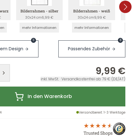
hwarz
Bilderrahmen - silber
Bilderrahmen - weiß
Bilderr
€
30x24 cm
6,99 €
30x24 cm
9,99 €
30x2
nen
mehr Informationen
mehr Informationen
mehr I
11
8
sem Design
Passendes Zubehör
9,99 €
inkl. MwSt. · Versandkostenfrei ab 79 € (DE/AT)
In den Warenkorb
4
Versandbereit
: 1-3 Werktage
Trusted Shops