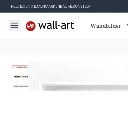
NEUHEITEN
THEMEN
MARKEN
RÄUME
KÜNSTLER
Wandbilder