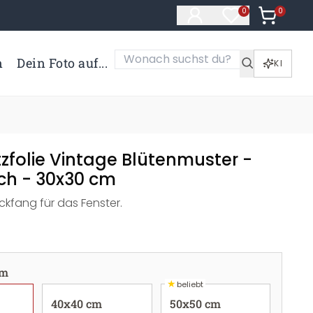
0
Artikel i
0
Artikel im Merk
n
Dein Foto auf...
KI
zfolie Vintage Blütenmuster -
ch - 30x30 cm
ickfang für das Fenster.
cm
★
beliebt
40x40 cm
50x50 cm