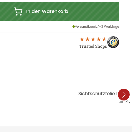
In den Warenkorb
Versandbereit
: 1-3 Werktage
Trusted Shops
Sichtschutzfolie Liebe
14,
ab