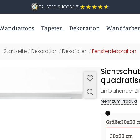
TRUSTED SHOPS
4.51
Wandtattoos
Tapeten
Dekoration
Wandfarbe
Startseite
Dekoration
Dekofolien
Fensterdekoration
/
/
/
Sichtschut
quadratis
Ein blühender Bl
Mehr zum Produkt
1
Größe
:
30x30 
30x30 cm