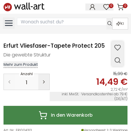
0
0
Artike
Artikel im M
KI
Erfurt Vliesfaser-Tapete Protect 205
Die gewebte Struktur
Mehr zum Produkt
15,99 €
Anzahl
14,49 €
2,72 €/m²
inkl. MwSt. · Versandkostenfrei ab 79 €
(DE/AT)
In den Warenkorb
Art.-Nr.
:
ER1004313
Versandbereit
: 1-3 Werktage