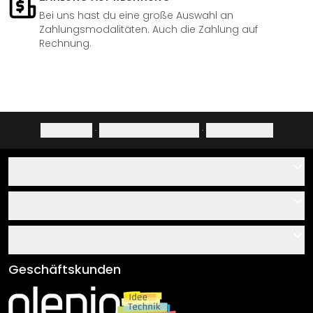
Bei uns hast du eine große Auswahl an
Zahlungsmodalitäten. Auch die Zahlung auf
Rechnung.
Impressum
·
Datenschutzerklärung
·
Widerrufsrecht
Hilfe
Kontakt
Service
Über uns
Gutscheine
Informationen
Fragen & Antworten
Klebe- und Montageanleitungen
AGB
Geschäftskunden
Material Übersicht
Impressum
Newsletter An-/Abmeldung