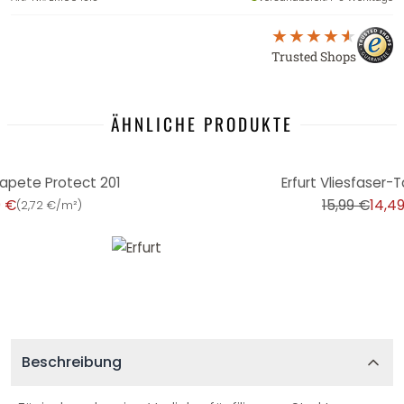
Trusted Shops
ÄHNLICHE PRODUKTE
-9%
Tapete Protect 201
Erfurt Vliesfaser-
9 €
15,99 €
14,4
(
2,72 €/m²
)
Beschreibung