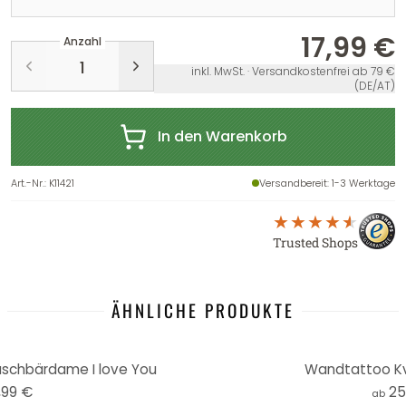
17,99 €
Anzahl
inkl. MwSt. · Versandkostenfrei ab 79 €
(DE/AT)
In den Warenkorb
Art.-Nr.
:
K11421
Versandbereit
: 1-3 Werktage
Trusted Shops
ÄHNLICHE PRODUKTE
aschbärdame I love You
Wandtattoo Kvi
,99 €
25
ab