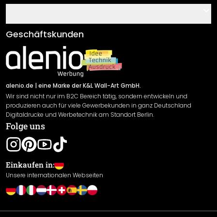
Über uns
Gutscheine
Informationen
Fragen & Antworten
Klebe- und Montageanleitungen
AGB
Geschäftskunden
Material Übersicht
Impressum
Newsletter An-/Abmeldung
Versand & Zahlung
Sendungsverfolgung
Rücksendung
alenio.de
| eine Marke der K&L Wall-Art GmbH.
Wir sind nicht nur im B2C Bereich tätig, sondern entwickeln und
Widerrufsrecht
produzieren auch für viele Gewerbekunden in ganz Deutschland
Datenschutzerklärung
Digitaldrucke und Werbetechnik am Standort Berlin.
Folge uns
Gewährleistung
Leistungserklärung / CE-Zeichen
Cookie Einstellungen
Einkaufen in:
Unsere internationalen Webseiten