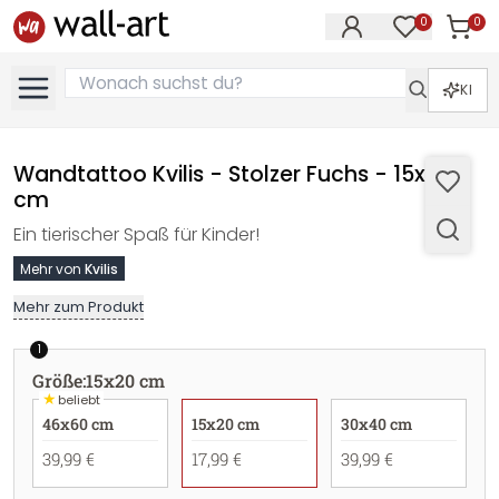
0
0
Artike
Artikel im M
KI
Wandtattoo Kvilis - Stolzer Fuchs - 15x20
cm
Ein tierischer Spaß für Kinder!
Mehr von
Kvilis
Mehr zum Produkt
1
Größe
:
15x20 cm
★
beliebt
46x60 cm
15x20 cm
30x40 cm
39,99 €
17,99 €
39,99 €