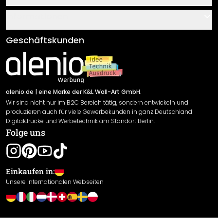
Über uns
Gutscheine
Informationen
Fragen & Antworten
Klebe- und Montageanleitungen
AGB
Geschäftskunden
Material Übersicht
Impressum
Newsletter An-/Abmeldung
Versand & Zahlung
Sendungsverfolgung
Rücksendung
alenio.de
| eine Marke der K&L Wall-Art GmbH.
Wir sind nicht nur im B2C Bereich tätig, sondern entwickeln und
Widerrufsrecht
produzieren auch für viele Gewerbekunden in ganz Deutschland
Datenschutzerklärung
Digitaldrucke und Werbetechnik am Standort Berlin.
Folge uns
Gewährleistung
Leistungserklärung / CE-Zeichen
Cookie Einstellungen
Einkaufen in:
Unsere internationalen Webseiten