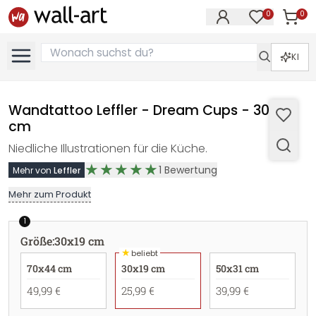
0
0
Artike
Artikel im M
KI
Wandtattoo Leffler - Dream Cups - 30x19
cm
Niedliche Illustrationen für die Küche.
1
Bewertung
Mehr von
Leffler
Mehr zum Produkt
1
Größe
:
30x19 cm
★
beliebt
70x44 cm
30x19 cm
50x31 cm
49,99 €
25,99 €
39,99 €