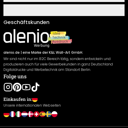
Über uns
Gutscheine
Informationen
Fragen & Antworten
Klebe- und Montageanleitungen
AGB
Geschäftskunden
Material Übersicht
Impressum
Newsletter An-/Abmeldung
Versand & Zahlung
Sendungsverfolgung
Rücksendung
alenio.de
| eine Marke der K&L Wall-Art GmbH.
Wir sind nicht nur im B2C Bereich tätig, sondern entwickeln und
Widerrufsrecht
produzieren auch für viele Gewerbekunden in ganz Deutschland
Datenschutzerklärung
Digitaldrucke und Werbetechnik am Standort Berlin.
Folge uns
Gewährleistung
Leistungserklärung / CE-Zeichen
Cookie Einstellungen
Einkaufen in:
Unsere internationalen Webseiten