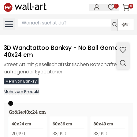
0
0
Artike
Artikel im M
KI
3D Wandtattoo Banksy - No Ball Games -
40x24 cm
Street Art mit gesellschaftskritischen Botschaften als
aufregender Eyecatcher.
Mehr von
Banksy
Mehr zum Produkt
1
Größe
:
40x24 cm
40x24 cm
60x36 cm
80x49 cm
20,99 €
33,99 €
33,99 €