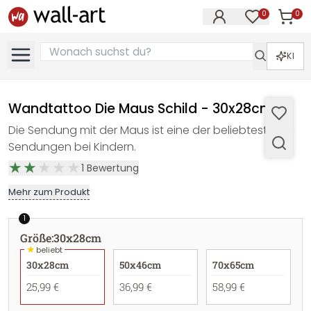
0
0
Artike
Artikel im M
KI
Wandtattoo Die Maus Schild - 30x28cm
Die Sendung mit der Maus ist eine der beliebtesten
Sendungen bei Kindern.
1
Bewertung
Mehr zum Produkt
1
Größe
:
30x28cm
★
beliebt
30x28cm
50x46cm
70x65cm
25,99 €
36,99 €
58,99 €