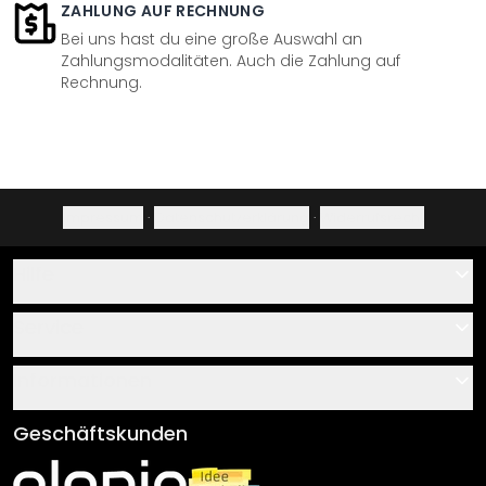
ZAHLUNG AUF RECHNUNG
Bei uns hast du eine große Auswahl an
Zahlungsmodalitäten. Auch die Zahlung auf
Rechnung.
Impressum
·
Datenschutzerklärung
·
Widerrufsrecht
Hilfe
Kontakt
Service
Über uns
Gutscheine
Informationen
Fragen & Antworten
Klebe- und Montageanleitungen
AGB
Geschäftskunden
Material Übersicht
Impressum