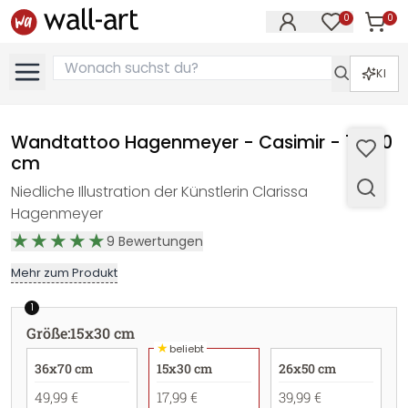
0
0
Artike
Artikel im M
KI
Wandtattoo Hagenmeyer - Casimir - 15x30
cm
Niedliche Illustration der Künstlerin Clarissa
Hagenmeyer
9
Bewertungen
Mehr zum Produkt
1
Größe
:
15x30 cm
★
beliebt
36x70 cm
15x30 cm
26x50 cm
49,99 €
17,99 €
39,99 €