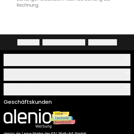
Rechnung.
Impressum
·
Datenschutzerklärung
·
Widerrufsrecht
Hilfe
Kontakt
Service
Über uns
Gutscheine
Informationen
Fragen & Antworten
Klebe- und Montageanleitungen
AGB
Geschäftskunden
Material Übersicht
Impressum
Newsletter An-/Abmeldung
Versand & Zahlung
Sendungsverfolgung
Rücksendung
alenio.de
| eine Marke der K&L Wall-Art GmbH.