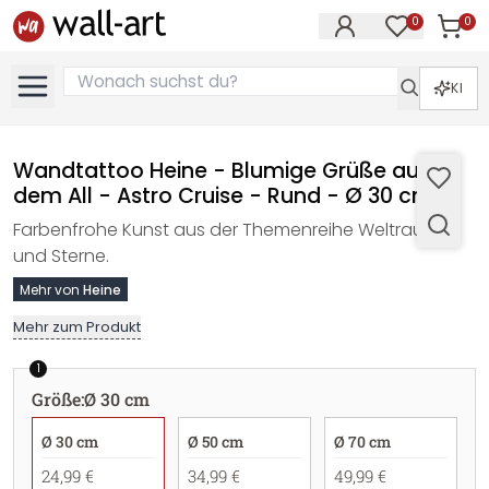
0
0
Artike
Artikel im M
KI
Wandtattoo Heine - Blumige Grüße aus
dem All - Astro Cruise - Rund - Ø 30 cm
Farbenfrohe Kunst aus der Themenreihe Weltraum
und Sterne.
Mehr von
Heine
Mehr zum Produkt
1
Größe
:
Ø 30 cm
Ø 30 cm
Ø 50 cm
Ø 70 cm
24,99 €
34,99 €
49,99 €