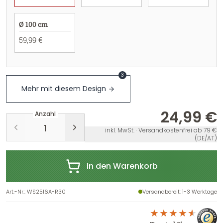
Ø 100 cm
59,99 €
3
Mehr mit diesem Design
24,99 €
Anzahl
inkl. MwSt. · Versandkostenfrei ab 79 €
(DE/AT)
In den Warenkorb
Art.-Nr.
:
WS2516A-R30
Versandbereit
: 1-3 Werktage