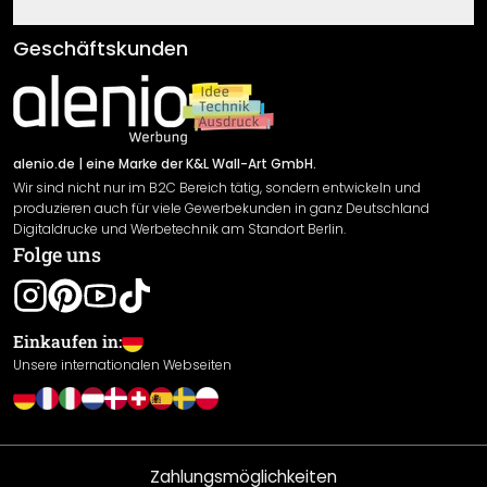
Fragen & Antworten
Klebe- und Montageanleitungen
AGB
Geschäftskunden
Material Übersicht
Impressum
Newsletter An-/Abmeldung
Versand & Zahlung
Sendungsverfolgung
Rücksendung
alenio.de
| eine Marke der K&L Wall-Art GmbH.
Wir sind nicht nur im B2C Bereich tätig, sondern entwickeln und
Widerrufsrecht
produzieren auch für viele Gewerbekunden in ganz Deutschland
Datenschutzerklärung
Digitaldrucke und Werbetechnik am Standort Berlin.
Folge uns
Gewährleistung
Leistungserklärung / CE-Zeichen
Cookie Einstellungen
Einkaufen in:
Unsere internationalen Webseiten
Zahlungsmöglichkeiten