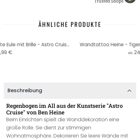
Trusted Shops
ÄHNLICHE PRODUKTE
Wandtattoo Heine - Intelligente Eule mit Brille - Astro Cruise - Rund
Wandtattoo Heine - Tiger
,99 €
24
ab
Beschreibung
Regenbogen im All aus der Kunstserie "Astro
Cruise" von Ben Heine
Beim Einrichten spielt die Wanddekoration eine
große Rolle. Sie dient zur stimmigen
Wohnatmosphäre. Dekorieren Sie leere Wände mit